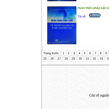
Hoàn thiện pháp luật v
Tải về:
Trang trước
1
2
3
4
5
6
7
8
9
25
26
27
28
29
30
31
32
33
3
Ghi rõ nguồn