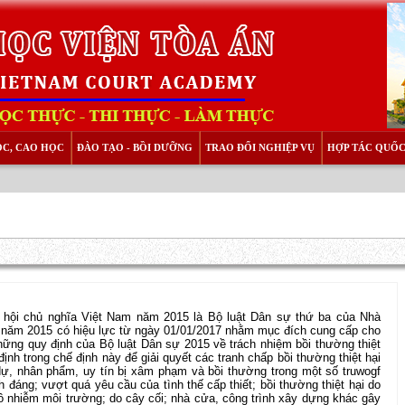
ỌC, CAO HỌC
ĐÀO TẠO - BỒI DƯỠNG
TRAO ĐỔI NGHIỆP VỤ
HỢP TÁC QUỐC
̃ hội chủ nghĩa Việt Nam năm 2015 là Bộ luật Dân sự thứ ba của Nhà
 năm 2015 có hiệu lực từ ngày 01/01/2017 nhằm mục đích cung cấp cho
những quy định của Bộ luật Dân sự 2015 về trách nhiệm bồi thường thiệt
̣nh trong chế định này để giải quyết các tranh chấp bồi thường thiệt hại
 dự, nhân phẩm, uy tín bị xâm phạm và bồi thường trong một số truwogf
h đáng; vượt quá yêu cầu của tình thế cấp thiết; bồi thường thiệt hại do
ô nhiễm môi trường; do cây cối; nhà cửa, công trình xây dựng khác gây