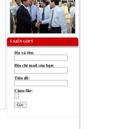
Ý KIẾN GÓP Ý
Họ và tên:
Địa chỉ mail của bạn:
Tiêu đề:
Chọn file: