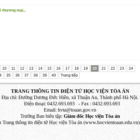
ề thương mại...
10
11
12
13
14
15
16
17
18
19
20
21
22
23
24
4
35
36
37
38
39
40
Trang tiếp
TRANG THÔNG TIN ĐIỆN TỬ HỌC VIỆN TÒA ÁN
Địa chỉ: Đường Dương Đức Hiền, xã Thuận An, Thành phố Hà Nội.
Điện thoại: 0432.693.693 - Fax : 0432.693.693
Email: hvta@toaan.gov.vn
Trưởng Ban biên tập:
Giám đốc Học viện Tòa án
 Trang thông tin điện tử Học viện Tòa án (www.hocvientoaan.edu.vn) 