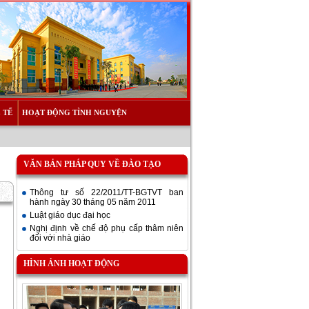
 TẾ
HOẠT ĐỘNG TÌNH NGUYỆN
VĂN BẢN PHÁP QUY VỀ ĐÀO TẠO
Thông tư số 22/2011/TT-BGTVT ban
hành ngày 30 tháng 05 năm 2011
Luật giáo dục đại học
Nghị định về chế độ phụ cấp thâm niên
đối với nhà giáo
HÌNH ẢNH HOẠT ĐỘNG