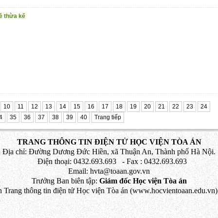
ề thừa kế
10
11
12
13
14
15
16
17
18
19
20
21
22
23
24
4
35
36
37
38
39
40
Trang tiếp
TRANG THÔNG TIN ĐIỆN TỬ HỌC VIỆN TÒA ÁN
Địa chỉ: Đường Dương Đức Hiền, xã Thuận An, Thành phố Hà Nội.
Điện thoại: 0432.693.693 - Fax : 0432.693.693
Email: hvta@toaan.gov.vn
Trưởng Ban biên tập:
Giám đốc Học viện Tòa án
 Trang thông tin điện tử Học viện Tòa án (www.hocvientoaan.edu.vn) 