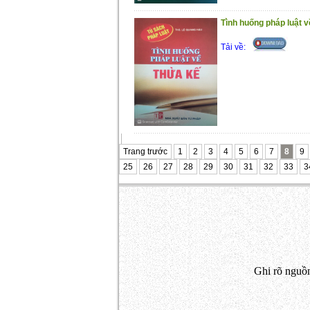
Tình huống pháp luật v
Tải về:
Trang trước
1
2
3
4
5
6
7
8
9
25
26
27
28
29
30
31
32
33
3
Ghi rõ nguồn