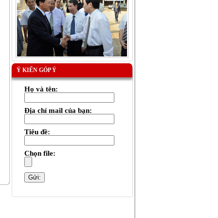
Ý KIẾN GÓP Ý
Họ và tên:
Địa chỉ mail của bạn:
Tiêu đề:
Chọn file: