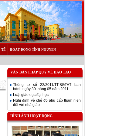
 TẾ
HOẠT ĐỘNG TÌNH NGUYỆN
VĂN BẢN PHÁP QUY VỀ ĐÀO TẠO
Thông tư số 22/2011/TT-BGTVT ban
hành ngày 30 tháng 05 năm 2011
Luật giáo dục đại học
Nghị định về chế độ phụ cấp thâm niên
đối với nhà giáo
HÌNH ẢNH HOẠT ĐỘNG