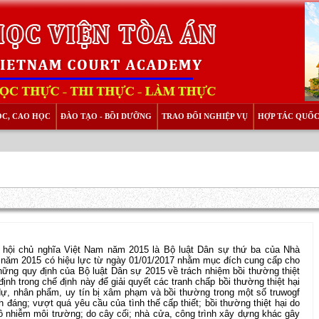
ỌC, CAO HỌC
ĐÀO TẠO - BỒI DƯỠNG
TRAO ĐỔI NGHIỆP VỤ
HỢP TÁC QUỐC
̃ hội chủ nghĩa Việt Nam năm 2015 là Bộ luật Dân sự thứ ba của Nhà
 năm 2015 có hiệu lực từ ngày 01/01/2017 nhằm mục đích cung cấp cho
những quy định của Bộ luật Dân sự 2015 về trách nhiệm bồi thường thiệt
̣nh trong chế định này để giải quyết các tranh chấp bồi thường thiệt hại
 dự, nhân phẩm, uy tín bị xâm phạm và bồi thường trong một số truwogf
h đáng; vượt quá yêu cầu của tình thế cấp thiết; bồi thường thiệt hại do
ô nhiễm môi trường; do cây cối; nhà cửa, công trình xây dựng khác gây