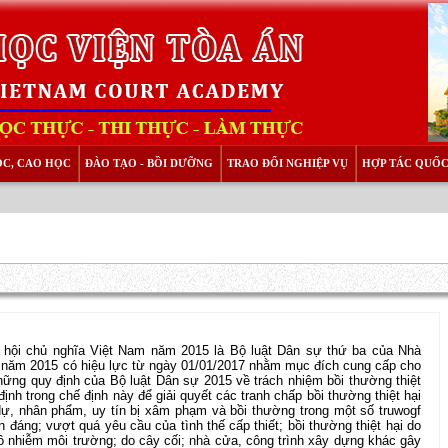
ỌC, CAO HỌC
ĐÀO TẠO - BỒI DƯỠNG
TRAO ĐỔI NGHIỆP VỤ
HỢP TÁC QUỐC
̃ hội chủ nghĩa Việt Nam năm 2015 là Bộ luật Dân sự thứ ba của Nhà
 năm 2015 có hiệu lực từ ngày 01/01/2017 nhằm mục đích cung cấp cho
những quy định của Bộ luật Dân sự 2015 về trách nhiệm bồi thường thiệt
̣nh trong chế định này để giải quyết các tranh chấp bồi thường thiệt hại
 dự, nhân phẩm, uy tín bị xâm phạm và bồi thường trong một số truwogf
h đáng; vượt quá yêu cầu của tình thế cấp thiết; bồi thường thiệt hại do
ô nhiễm môi trường; do cây cối; nhà cửa, công trình xây dựng khác gây