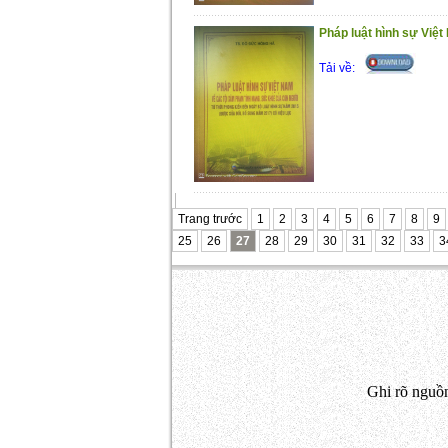
Pháp luật hình sự Việt
Tải về:
Trang trước
1
2
3
4
5
6
7
8
9
25
26
27
28
29
30
31
32
33
3
Ghi rõ nguồn