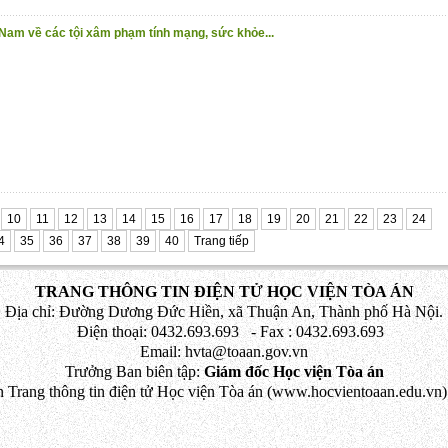
 Nam về các tội xâm phạm tính mạng, sức khỏe...
10
11
12
13
14
15
16
17
18
19
20
21
22
23
24
4
35
36
37
38
39
40
Trang tiếp
TRANG THÔNG TIN ĐIỆN TỬ HỌC VIỆN TÒA ÁN
Địa chỉ: Đường Dương Đức Hiền, xã Thuận An, Thành phố Hà Nội.
Điện thoại: 0432.693.693 - Fax : 0432.693.693
Email: hvta@toaan.gov.vn
Trưởng Ban biên tập:
Giám đốc Học viện Tòa án
 Trang thông tin điện tử Học viện Tòa án (www.hocvientoaan.edu.vn) 