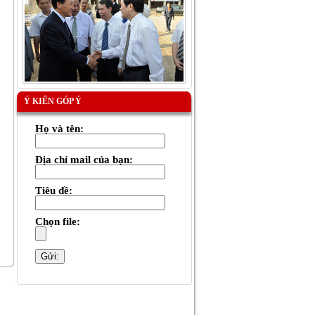
Ý KIẾN GÓP Ý
Họ và tên:
Địa chỉ mail của bạn:
Tiêu đề:
Chọn file: