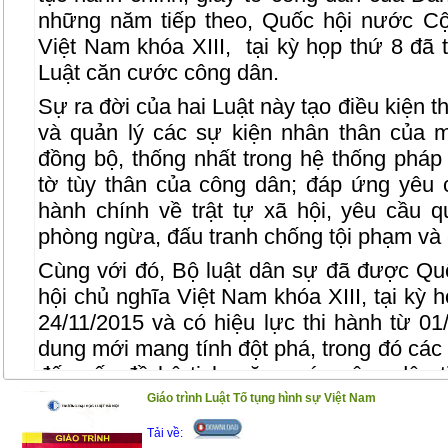
những năm tiếp theo, Quốc hội nước Cộ
Việt Nam khóa XIII,
tại kỳ họp thứ 8 đã 
Luật căn cước công dân.
Sự ra đời của hai Luật này tạo điều kiện t
và quản lý các sự kiện nhân thân của 
đồng bộ, thống nhất trong hệ thống pháp 
tờ tùy thân của công dân; đáp ứng yêu 
hành chính về trật tự xã hội, yêu cầu 
phòng ngừa, đấu tranh chống tội phạm và 
Cùng với đó, Bộ luật dân sự đã được Q
hội chủ nghĩa Việt Nam khóa XIII, tại kỳ 
24/11/2015 và có hiệu lực thi hành từ 01/
dung mới mang tính đột phá, trong đó các 
đến vấn đề hộ tịch, căn cước công dân t
hoàn thiện hơn.
Giáo trình Luật Tố tụng hình sự Việt Nam
Cuốn sách này ra đời nhằm giúp bạn đọc 
Tải về: