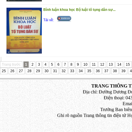
Bình luận khoa học Bộ luật tố tụng dân sự...
Tải về:
Trang trước
1
2
3
4
5
6
7
8
9
10
11
12
13
14
15
25
26
27
28
29
30
31
32
33
34
35
36
37
38
39
4
TRANG THÔNG TI
Địa chỉ: Đường Dương Đứ
Điện thoại: 043
Emai
Trưởng Ban biên
Ghi rõ nguồn Trang thông tin điện tử H