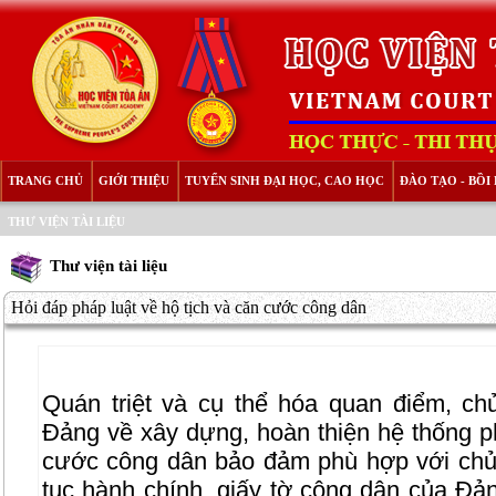
TRANG CHỦ
GIỚI THIỆU
TUYỂN SINH ĐẠI HỌC, CAO HỌC
ĐÀO TẠO - BỒ
THƯ VIỆN TÀI LIỆU
Thư viện tài liệu
Hỏi đáp pháp luật về hộ tịch và căn cước công dân
Quán triệt và cụ thể hóa quan điểm, ch
Đảng về xây dựng, hoàn thiện hệ thống ph
cước công dân bảo đảm phù hợp với chủ
tục hành chính, giấy tờ công dân của Đả