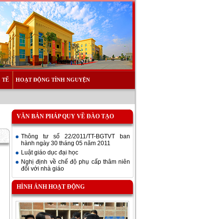
 TẾ
HOẠT ĐỘNG TÌNH NGUYỆN
VĂN BẢN PHÁP QUY VỀ ĐÀO TẠO
Thông tư số 22/2011/TT-BGTVT ban
hành ngày 30 tháng 05 năm 2011
Luật giáo dục đại học
Nghị định về chế độ phụ cấp thâm niên
đối với nhà giáo
HÌNH ẢNH HOẠT ĐỘNG