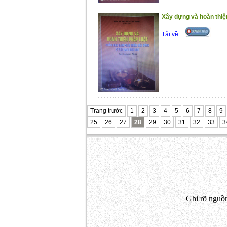
Xây dựng và hoàn thiệ
Tải về:
Trang trước
1
2
3
4
5
6
7
8
9
25
26
27
28
29
30
31
32
33
3
Ghi rõ nguồn