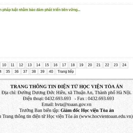
n pháp luật nhằm bảo đảm phát triển bền vững...
10
11
12
13
14
15
16
17
18
19
20
21
22
23
24
4
35
36
37
38
39
40
Trang tiếp
TRANG THÔNG TIN ĐIỆN TỬ HỌC VIỆN TÒA ÁN
Địa chỉ: Đường Dương Đức Hiền, xã Thuận An, Thành phố Hà Nội.
Điện thoại: 0432.693.693 - Fax : 0432.693.693
Email: hvta@toaan.gov.vn
Trưởng Ban biên tập:
Giám đốc Học viện Tòa án
 Trang thông tin điện tử Học viện Tòa án (www.hocvientoaan.edu.vn) 