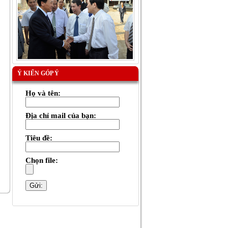
Ý KIẾN GÓP Ý
Họ và tên:
Địa chỉ mail của bạn:
Tiêu đề:
Chọn file: