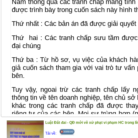
Nam thông qua các tranh chấp mang tính 
được trình bày trong cuốn sách này hình t
Thứ nhất : Các bản án đã được giải quyết
Thứ
hai : Các tranh chấp sưu tầm được 
đại chúng
Thứ ba : Từ hồ sơ, vụ việc của khách hàn
giả cuốn sách tham gia với vai trò tư vấn
bên.
Tuy vậy, ngoai trừ các tranh chấp lấy 
thông tin về tên doanh nghiệp, tên chủ sở
khác trong các tranh chấp đã được tha
riêng tư của các bên. Mọi sự trùng hợp (n
ngẫu nhiên.”
Luật Đất đai - QĐ mới về xử phạt vi phạm HC trong lĩ
Tải về:
Trân trọng giới thiệu đến bạn đọc!