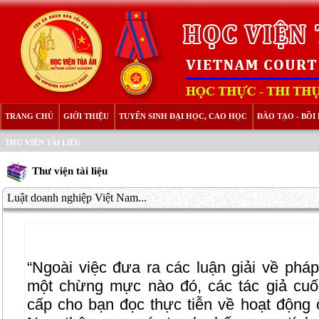
TRANG CHỦ
GIỚI THIỆU
TUYỂN SINH ĐẠI HỌC, CAO HỌC
ĐÀO TẠO - BỒ
THƯ VIỆN TÀI LIỆU
Thư viện tài liệu
Luật doanh nghiệp Việt Nam...
“Ngoài việc đưa ra các luận giải về pháp
một chừng mực nào đó, các tác giả cu
cấp cho bạn đọc thực tiễn về hoạt động 