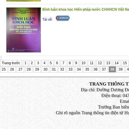
Bình luận khoa học Hiến pháp nước CHXHCN Việt 
Tải về:
Trang trước
1
2
3
4
5
6
7
8
9
10
11
12
13
14
15
25
26
27
28
29
30
31
32
33
34
35
36
37
38
39
4
TRANG THÔNG TI
Địa chỉ: Đường Dương Đứ
Điện thoại: 043
Emai
Trưởng Ban biên
Ghi rõ nguồn Trang thông tin điện tử H