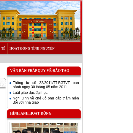
 TẾ
HOẠT ĐỘNG TÌNH NGUYỆN
VĂN BẢN PHÁP QUY VỀ ĐÀO TẠO
Thông tư số 22/2011/TT-BGTVT ban
hành ngày 30 tháng 05 năm 2011
Luật giáo dục đại học
Nghị định về chế độ phụ cấp thâm niên
đối với nhà giáo
HÌNH ẢNH HOẠT ĐỘNG