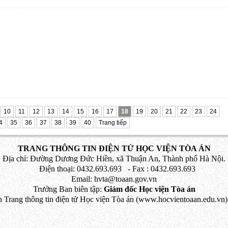
10
11
12
13
14
15
16
17
18
19
20
21
22
23
24
4
35
36
37
38
39
40
Trang tiếp
TRANG THÔNG TIN ĐIỆN TỬ HỌC VIỆN TÒA ÁN
Địa chỉ: Đường Dương Đức Hiền, xã Thuận An, Thành phố Hà Nội.
Điện thoại: 0432.693.693 - Fax : 0432.693.693
Email: hvta@toaan.gov.vn
Trưởng Ban biên tập:
Giám đốc Học viện Tòa án
 Trang thông tin điện tử Học viện Tòa án (www.hocvientoaan.edu.vn) 