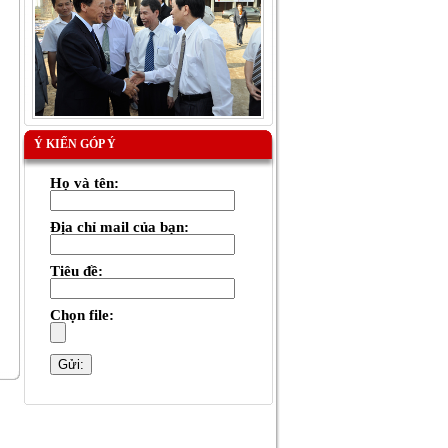
Ý KIẾN GÓP Ý
Họ và tên:
Địa chỉ mail của bạn:
Tiêu đề:
Chọn file: