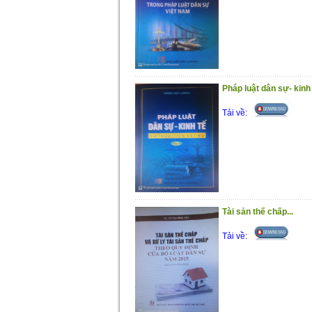
Pháp luật dân sự- kinh t
Tải về:
Tài sản thế chấp...
Tải về: