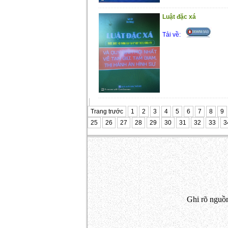
Luật đặc xá
Tải về:
Trang trước
1
2
3
4
5
6
7
8
9
25
26
27
28
29
30
31
32
33
3
Ghi rõ nguồn