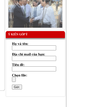
Ý KIẾN GÓP Ý
Họ và tên:
Địa chỉ mail của bạn:
Tiêu đề:
Chọn file: