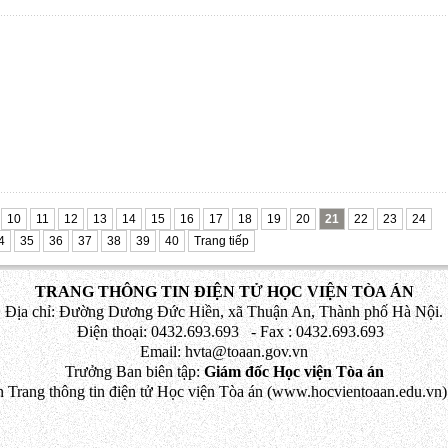
10
11
12
13
14
15
16
17
18
19
20
21
22
23
24
4
35
36
37
38
39
40
Trang tiếp
TRANG THÔNG TIN ĐIỆN TỬ HỌC VIỆN TÒA ÁN
Địa chỉ: Đường Dương Đức Hiền, xã Thuận An, Thành phố Hà Nội.
Điện thoại: 0432.693.693 - Fax : 0432.693.693
Email: hvta@toaan.gov.vn
Trưởng Ban biên tập:
Giám đốc Học viện Tòa án
 Trang thông tin điện tử Học viện Tòa án (www.hocvientoaan.edu.vn) 