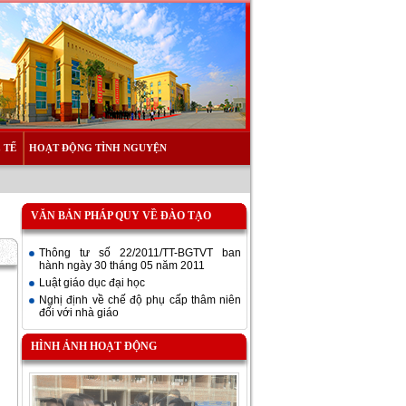
 TẾ
HOẠT ĐỘNG TÌNH NGUYỆN
VĂN BẢN PHÁP QUY VỀ ĐÀO TẠO
Thông tư số 22/2011/TT-BGTVT ban
hành ngày 30 tháng 05 năm 2011
Luật giáo dục đại học
Nghị định về chế độ phụ cấp thâm niên
đối với nhà giáo
HÌNH ẢNH HOẠT ĐỘNG