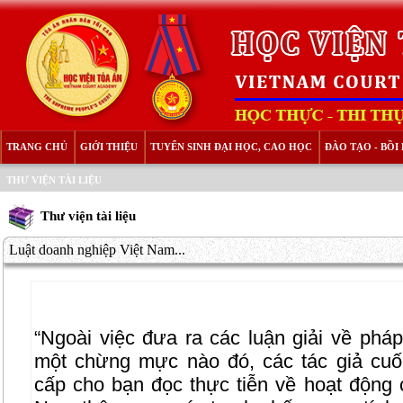
TRANG CHỦ
GIỚI THIỆU
TUYỂN SINH ĐẠI HỌC, CAO HỌC
ĐÀO TẠO - BỒ
THƯ VIỆN TÀI LIỆU
Thư viện tài liệu
Luật doanh nghiệp Việt Nam...
“Ngoài việc đưa ra các luận giải về pháp
một chừng mực nào đó, các tác giả cu
cấp cho bạn đọc thực tiễn về hoạt động 