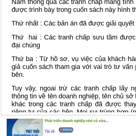
Nam thông qua các tranh chấp mang tính 
được trình bày trong cuốn sách này hình t
Thứ nhất : Các bản án đã được giải quyết
Thứ
hai : Các tranh chấp sưu tầm được 
đại chúng
Thứ ba : Từ hồ sơ, vụ việc của khách hàn
giả cuốn sách tham gia với vai trò tư vấn
bên.
Tuy vậy, ngoai trừ các tranh chấp lấy 
thông tin về tên doanh nghiệp, tên chủ sở
khác trong các tranh chấp đã được tha
riêng tư của các bên. Mọi sự trùng hợp (n
ngẫu nhiên.”
Phát triển doanh nghiệp nhỏ và vừa...
Tải về:
Trân trọng giới thiệu đến bạn đọc!