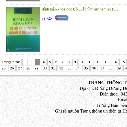
Bình luận khoa học Bộ Luật hình sự năm 2015...
Tải về:
Trang trước
1
2
3
4
5
6
7
8
9
10
11
12
13
14
15
25
26
27
28
29
30
31
32
33
34
35
36
37
38
39
4
TRANG THÔNG TI
Địa chỉ: Đường Dương Đứ
Điện thoại: 043
Emai
Trưởng Ban biên
Ghi rõ nguồn Trang thông tin điện tử H