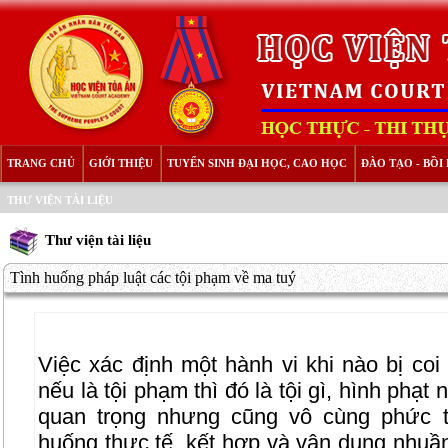
TRANG CHỦ
GIỚI THIỆU
TUYỂN SINH ĐẠI HỌC, CAO HỌC
ĐÀO TẠO - BỒ
THƯ VIỆN TÀI LIỆU
Thư viện tài liệu
Tình huống pháp luật các tội phạm về ma tuý
Việc xác định một hành vi khi nào bị coi
nếu là tội phạm thì đó là tội gì, hình phạt 
quan trọng nhưng cũng vô cùng phức t
huống thực tế, kết hợp và vận dụng nhuầ