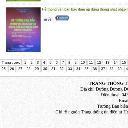
Hệ thống văn bản bảo đảm áp dụng thống nhất pháp luậ
Tải về:
Trang trước
1
2
3
4
5
6
7
8
9
10
11
12
13
14
15
25
26
27
28
29
30
31
32
33
34
35
36
37
38
39
4
TRANG THÔNG TI
Địa chỉ: Đường Dương Đứ
Điện thoại: 043
Emai
Trưởng Ban biên
Ghi rõ nguồn Trang thông tin điện tử H