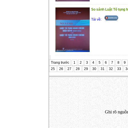
So sánh Luật Tố tụng h
Tải về:
Trang trước
1
2
3
4
5
6
7
8
9
25
26
27
28
29
30
31
32
33
3
Ghi rõ nguồn