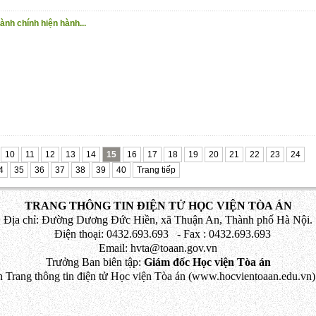
ành chính hiện hành...
10
11
12
13
14
15
16
17
18
19
20
21
22
23
24
4
35
36
37
38
39
40
Trang tiếp
TRANG THÔNG TIN ĐIỆN TỬ HỌC VIỆN TÒA ÁN
Địa chỉ: Đường Dương Đức Hiền, xã Thuận An, Thành phố Hà Nội.
Điện thoại: 0432.693.693 - Fax : 0432.693.693
Email: hvta@toaan.gov.vn
Trưởng Ban biên tập:
Giám đốc Học viện Tòa án
 Trang thông tin điện tử Học viện Tòa án (www.hocvientoaan.edu.vn) 