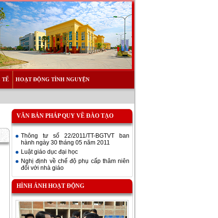
 TẾ
HOẠT ĐỘNG TÌNH NGUYỆN
VĂN BẢN PHÁP QUY VỀ ĐÀO TẠO
Thông tư số 22/2011/TT-BGTVT ban
hành ngày 30 tháng 05 năm 2011
Luật giáo dục đại học
Nghị định về chế độ phụ cấp thâm niên
đối với nhà giáo
HÌNH ẢNH HOẠT ĐỘNG