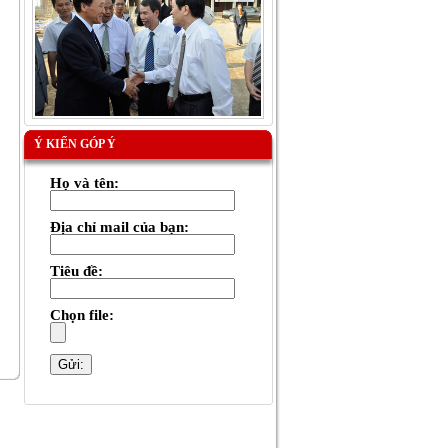
Ý KIẾN GÓP Ý
Họ và tên:
Địa chỉ mail của bạn:
Tiêu đề:
Chọn file: