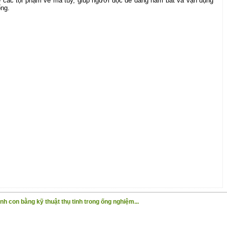
ề các tội phạm về ma túy, giúp người đọc dễ dàng nắm bắt và vận dụng
ống.
nh con bằng kỹ thuật thụ tinh trong ống nghiệm...