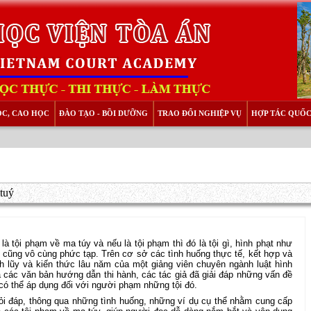
ỌC, CAO HỌC
ĐÀO TẠO - BỒI DƯỠNG
TRAO ĐỔI NGHIỆP VỤ
HỢP TÁC QUỐC
 tuý
 là tội phạm về ma túy và nếu là tội phạm thì đó là tội gì, hình phạt như
g cũng vô cùng phức tạp. Trên cơ sở các tình huống thực tế, kết hợp và
h lũy và kiến thức lâu năm của một giảng viên chuyên ngành luật hình
 các văn bản hướng dẫn thi hành, các tác giả đã giải đáp những vấn đề
có thể áp dụng đối với người phạm những tội đó.
i đáp, thông qua những tình huống, những ví dụ cụ thể nhằm cung cấp