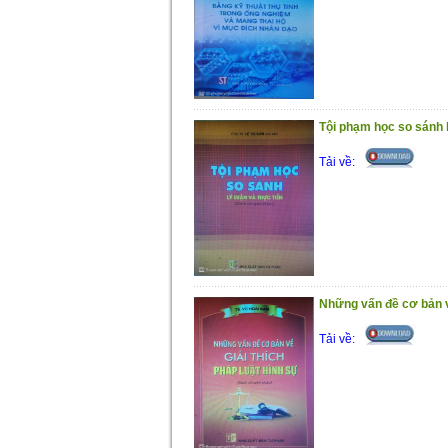
Tội phạm học so sánh l
Tải về:
Những vấn đề cơ bản về
Tải về: