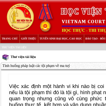
TRANG CHỦ
GIỚI THIỆU
TUYỂN SINH ĐẠI HỌC, CAO HỌC
ĐÀO TẠO - BỒ
THƯ VIỆN TÀI LIỆU
Thư viện tài liệu
Tình huống pháp luật các tội phạm về ma tuý
Việc xác định một hành vi khi nào bị coi
nếu là tội phạm thì đó là tội gì, hình phạt 
quan trọng nhưng cũng vô cùng phức t
huống thực tế, kết hợp và vận dụng nhuầ