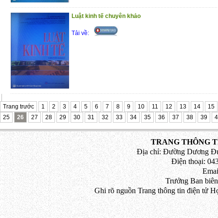
Luật kinh tế chuyên khảo
Tải về:
Trang trước
1
2
3
4
5
6
7
8
9
10
11
12
13
14
15
25
26
27
28
29
30
31
32
33
34
35
36
37
38
39
4
TRANG THÔNG TI
Địa chỉ: Đường Dương Đứ
Điện thoại: 043
Emai
Trưởng Ban biên
Ghi rõ nguồn Trang thông tin điện tử H