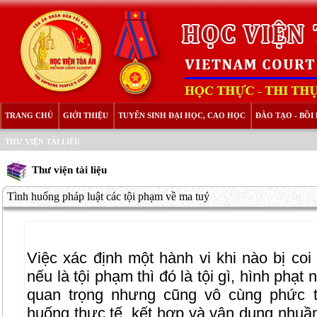
TRANG CHỦ
GIỚI THIỆU
TUYỂN SINH ĐẠI HỌC, CAO HỌC
ĐÀO TẠO - BỒ
THƯ VIỆN TÀI LIỆU
Thư viện tài liệu
Tình huống pháp luật các tội phạm về ma tuý
Việc xác định một hành vi khi nào bị coi
nếu là tội phạm thì đó là tội gì, hình phạt 
quan trọng nhưng cũng vô cùng phức t
huống thực tế, kết hợp và vận dụng nhuầ