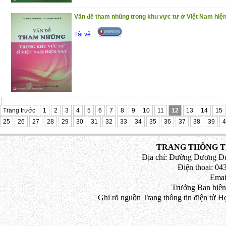
Vấn đề tham nhũng trong khu vực tư ở Việt Nam hiệ
Tải về:
Trang trước
1
2
3
4
5
6
7
8
9
10
11
12
13
14
15
25
26
27
28
29
30
31
32
33
34
35
36
37
38
39
4
TRANG THÔNG TI
Địa chỉ: Đường Dương Đứ
Điện thoại: 043
Emai
Trưởng Ban biên
Ghi rõ nguồn Trang thông tin điện tử H