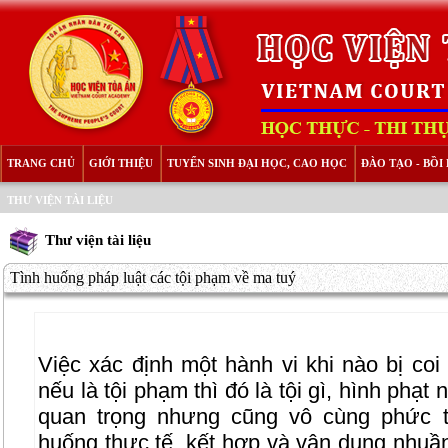
TRANG CHỦ
GIỚI THIỆU
TUYỂN SINH ĐẠI HỌC, CAO HỌC
ĐÀO TẠO - BỒ
THƯ VIỆN TÀI LIỆU
Thư viện tài liệu
Tình huống pháp luật các tội phạm về ma tuý
Việc xác định một hành vi khi nào bị coi
nếu là tội phạm thì đó là tội gì, hình phạt 
quan trọng nhưng cũng vô cùng phức t
huống thực tế, kết hợp và vận dụng nhuầ