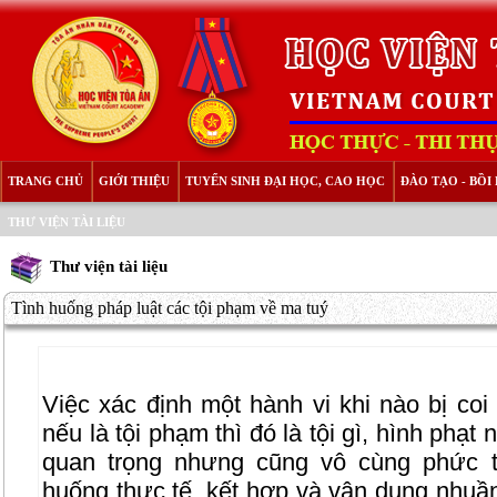
TRANG CHỦ
GIỚI THIỆU
TUYỂN SINH ĐẠI HỌC, CAO HỌC
ĐÀO TẠO - BỒ
THƯ VIỆN TÀI LIỆU
Thư viện tài liệu
Tình huống pháp luật các tội phạm về ma tuý
Việc xác định một hành vi khi nào bị coi
nếu là tội phạm thì đó là tội gì, hình phạt 
quan trọng nhưng cũng vô cùng phức t
huống thực tế, kết hợp và vận dụng nhuầ