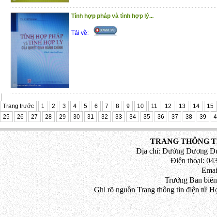
Tính hợp pháp và tình hợp lý...
Tải về:
Trang trước
1
2
3
4
5
6
7
8
9
10
11
12
13
14
15
25
26
27
28
29
30
31
32
33
34
35
36
37
38
39
4
TRANG THÔNG TI
Địa chỉ: Đường Dương Đứ
Điện thoại: 043
Emai
Trưởng Ban biên
Ghi rõ nguồn Trang thông tin điện tử H