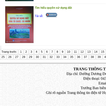
Các Hình Thức Khen Thưởng;
Phần V. Quy Định Về Tổ Chức Ngày K
Tìm hiểu quyền sử dụng đất
Tặng, Đón Nhận Hình Thức Khen Thưởng,
Tải về:
Cuốn sách có giá trị thực tiễn, hy vọng đây
thiết đối với lãnh đạo và cán bộ, công c
các cơ quan, ban ngành, đoàn thể
Trân trọng giới thiệu đến bạn đọc !
(15/1/2021)
Trang trước
1
2
3
4
5
6
7
8
9
10
11
12
13
14
15
25
26
27
28
29
30
31
32
33
34
35
36
37
38
39
4
TRANG THÔNG TI
Địa chỉ: Đường Dương Đứ
Điện thoại: 043
Emai
Trưởng Ban biên
Ghi rõ nguồn Trang thông tin điện tử H