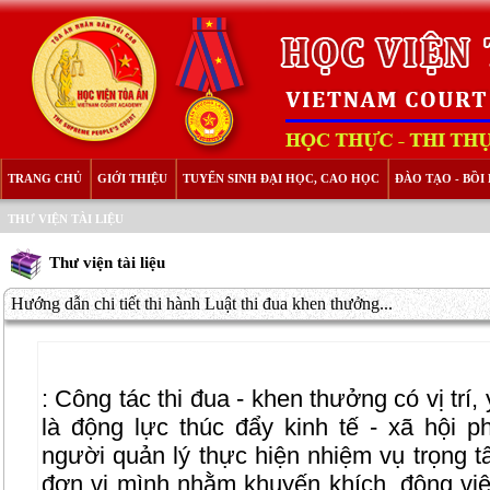
TRANG CHỦ
GIỚI THIỆU
TUYỂN SINH ĐẠI HỌC, CAO HỌC
ĐÀO TẠO - BỒ
THƯ VIỆN TÀI LIỆU
Thư viện tài liệu
Hướng dẫn chi tiết thi hành Luật thi đua khen thưởng...
:
Công tác thi đua - khen thưởng có vị trí, 
là động lực thúc đẩy kinh tế - xã hội ph
người quản lý thực hiện nhiệm vụ trọng tâ
đơn vị mình nhằm khuyến khích, động viê