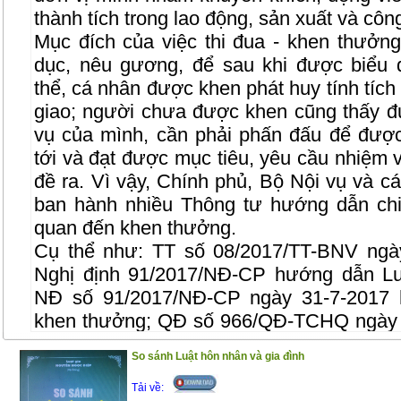
thành tích trong lao động, sản xuất và công
Mục đích của việc thi đua - khen thưởng
dục, nêu gương, để sau khi được biểu 
thể, cá nhân được khen phát huy tính tích
giao; người chưa được khen cũng thấy đ
vụ của mình, cần phải phấn đấu để được 
tới và đạt được mục tiêu, yêu cầu nhiệm 
đề ra. Vì vậy, Chính phủ, Bộ Nội vụ và c
ban hành nhiều Thông tư hướng dẫn chi t
quan đến khen thưởng.
Cụ thể như: TT số 08/2017/TT-BNV ngà
Nghị định 91/2017/NĐ-CP hướng dẫn Luậ
NĐ số 91/2017/NĐ-CP ngày 31-7-2017 h
khen thưởng; QĐ số 966/QĐ-TCHQ ngày 
chế khen thưởng đột xuất các lĩnh vực c
So sánh Luật hôn nhân và gia đình
quan và thưởng tiền hỗ trợ cho tập thể, c
trong công tác đấu tranh phòng, chống tộ
Tải về: