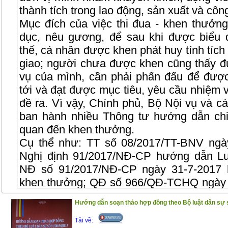
thành tích trong lao động, sản xuất và công
Mục đích của việc thi đua - khen thưởng
dục, nêu gương, để sau khi được biểu 
thể, cá nhân được khen phát huy tính tích
giao; người chưa được khen cũng thấy đ
vụ của mình, cần phải phấn đấu để được 
tới và đạt được mục tiêu, yêu cầu nhiệm 
đề ra. Vì vậy, Chính phủ, Bộ Nội vụ và c
ban hành nhiều Thông tư hướng dẫn chi t
quan đến khen thưởng.
Cụ thể như: TT số 08/2017/TT-BNV ngà
Nghị định 91/2017/NĐ-CP hướng dẫn Luậ
NĐ số 91/2017/NĐ-CP ngày 31-7-2017 h
khen thưởng; QĐ số 966/QĐ-TCHQ ngày 
chế khen thưởng đột xuất các lĩnh vực c
Hướng dẫn soạn thảo hợp đồng theo Bộ luật dân sự 
quan và thưởng tiền hỗ trợ cho tập thể, c
trong công tác đấu tranh phòng, chống tộ
Tải về: