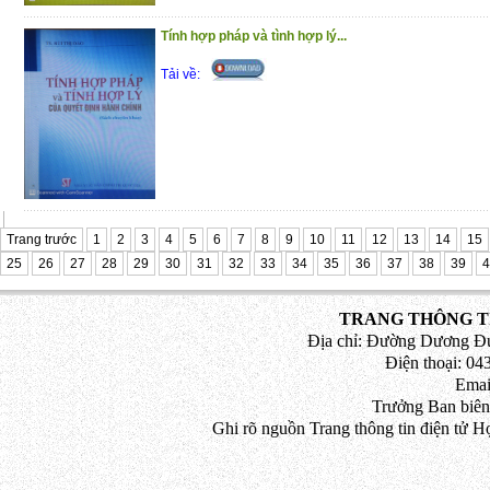
Các Hình Thức Khen Thưởng;
Phần V. Quy Định Về Tổ Chức Ngày K
Tính hợp pháp và tình hợp lý...
Tặng, Đón Nhận Hình Thức Khen Thưởng,
Tải về:
Cuốn sách có giá trị thực tiễn, hy vọng đây
thiết đối với lãnh đạo và cán bộ, công c
các cơ quan, ban ngành, đoàn thể
Trân trọng giới thiệu đến bạn đọc !
(15/1/2021)
Trang trước
1
2
3
4
5
6
7
8
9
10
11
12
13
14
15
25
26
27
28
29
30
31
32
33
34
35
36
37
38
39
4
TRANG THÔNG TI
Địa chỉ: Đường Dương Đứ
Điện thoại: 043
Emai
Trưởng Ban biên
Ghi rõ nguồn Trang thông tin điện tử H