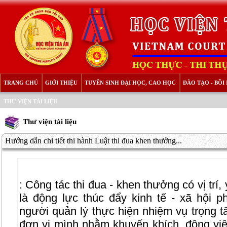
TRANG CHỦ
GIỚI THIỆU
TUYỂN SINH ĐẠI HỌC, CAO HỌC
ĐÀO TẠO - BỒ
THƯ VIỆN TÀI LIỆU
Thư viện tài liệu
Hướng dẫn chi tiết thi hành Luật thi đua khen thưởng...
:
Công tác thi đua - khen thưởng có vị trí, 
là động lực thúc đẩy kinh tế - xã hội ph
người quản lý thực hiện nhiệm vụ trọng tâ
đơn vị mình nhằm khuyến khích, động viê