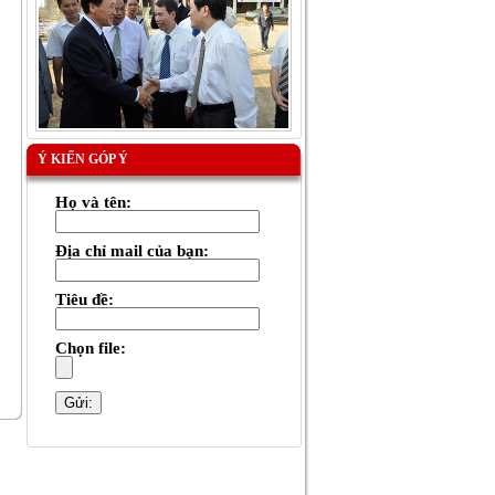
Ý KIẾN GÓP Ý
Họ và tên:
Địa chỉ mail của bạn:
Tiêu đề:
Chọn file: