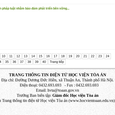
n pháp luật nhằm bảo đảm phát triển bền vững...
10
11
12
13
14
15
16
17
18
19
20
21
22
23
24
4
35
36
37
38
39
40
Trang tiếp
TRANG THÔNG TIN ĐIỆN TỬ HỌC VIỆN TÒA ÁN
Địa chỉ: Đường Dương Đức Hiền, xã Thuận An, Thành phố Hà Nội.
Điện thoại: 0432.693.693 - Fax : 0432.693.693
Email: hvta@toaan.gov.vn
Trưởng Ban biên tập:
Giám đốc Học viện Tòa án
 Trang thông tin điện tử Học viện Tòa án (www.hocvientoaan.edu.vn) 