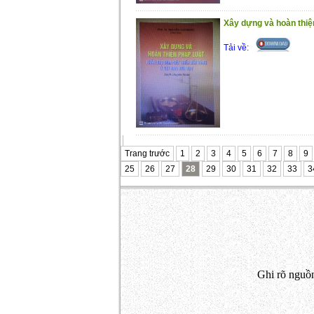
Xây dựng và hoàn thiệ
Tải về:
Trang trước
1
2
3
4
5
6
7
8
9
25
26
27
28
29
30
31
32
33
3
Ghi rõ nguồn