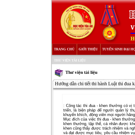
TRANG CHỦ
GIỚI THIỆU
TUYỂN SINH ĐẠI H
THƯ VIỆN TÀI LIỆU
Thư viện tài liệu
Hướng dẫn chi tiết thi hành Luật thi đua 
:
Công tác thi đua - khen thưởng có vị tr
triển, là biện pháp để người quản lý t
khuyến khích, động viên mọi người hăng h
Mục đích của việc thi đua - khen thưởn
khen thưởng, tập thể, cá nhân được kh
khen cũng thấy được trách nhiệm và nghĩ
và đạt được mục tiêu, yêu cầu nhiệm vụ 