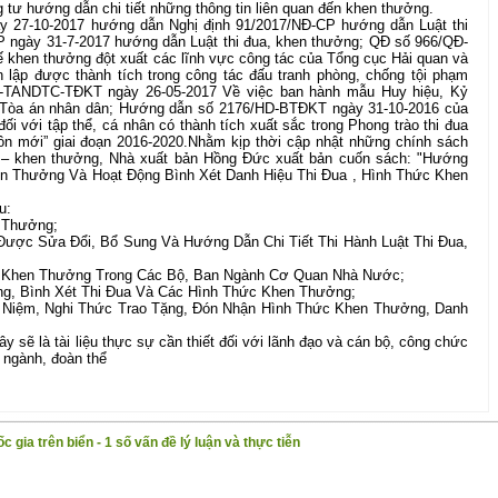
 tư hướng dẫn chi tiết những thông tin liên quan đến khen thưởng.
y 27-10-2017 hướng dẫn Nghị định 91/2017/NĐ-CP hướng dẫn Luật thi
 ngày 31-7-2017 hướng dẫn Luật thi đua, khen thưởng; QĐ số 966/QĐ-
khen thưởng đột xuất các lĩnh vực công tác của Tổng cục Hải quan và
n lập được thành tích trong công tác đấu tranh phòng, chống tội phạm
Đ-TANDTC-TĐKT ngày 26-05-2017 Về việc ban hành mẫu Huy hiệu, Kỷ
Tòa án nhân dân; Hướng dẫn số 2176/HD-BTĐKT ngày 31-10-2016 của
 với tập thể, cá nhân có thành tích xuất sắc trong Phong trào thi đua
n mới” giai đoạn 2016-2020.Nhằm kịp thời cập nhật những chính sách
ua – khen thưởng, Nhà xuất bản Hồng Đức xuất bản cuốn sách: "Hướng
hen Thưởng Và Hoạt Động Bình Xét Danh Hiệu Thi Đua , Hình Thức Khen
u:
n Thưởng;
Được Sửa Đổi, Bổ Sung Và Hướng Dẫn Chi Tiết Thi Hành Luật Thi Đua,
a, Khen Thưởng Trong Các Bộ, Ban Ngành Cơ Quan Nhà Nước;
ng, Bình Xét Thi Đua Và Các Hình Thức Khen Thưởng;
 Niệm, Nghi Thức Trao Tặng, Đón Nhận Hình Thức Khen Thưởng, Danh
ây sẽ là tài liệu thực sự cần thiết đối với lãnh đạo và cán bộ, công chức
 ngành, đoàn thể
 gia trên biển - 1 số vấn đề lý luận và thực tiễn