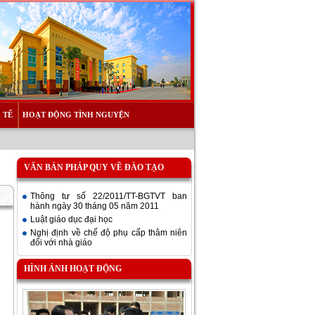
 TẾ
HOẠT ĐỘNG TÌNH NGUYỆN
VĂN BẢN PHÁP QUY VỀ ĐÀO TẠO
Thông tư số 22/2011/TT-BGTVT ban
hành ngày 30 tháng 05 năm 2011
Luật giáo dục đại học
Nghị định về chế độ phụ cấp thâm niên
đối với nhà giáo
HÌNH ẢNH HOẠT ĐỘNG