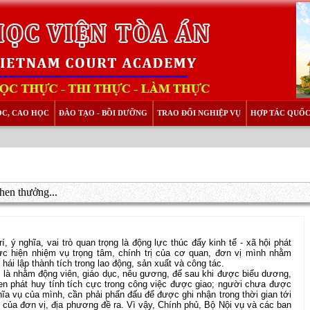
ỌC, CAO HỌC
ĐÀO TẠO - BỒI DƯỠNG
TRAO ĐỔI NGHIỆP VỤ
HỢP TÁC QUỐC
khen thưởng...
í, ý nghĩa, vai trò quan trọng là động lực thúc đẩy kinh tế - xã hội phát
hực hiện nhiệm vụ trọng tâm, chính trị của cơ quan, đơn vị mình nhằm
ái lập thành tích trong lao động, sản xuất và công tác.
g là nhằm động viên, giáo dục, nêu gương, để sau khi được biểu dương,
en phát huy tính tích cực trong công việc được giao; người chưa được
a vụ của mình, cần phải phấn đấu để được ghi nhận trong thời gian tới
của đơn vị, địa phương đề ra. Vì vậy, Chính phủ, Bộ Nội vụ và các ban