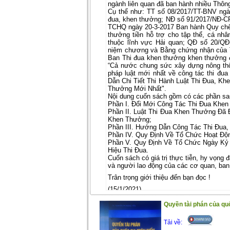
ngành liên quan đã ban hành nhiều Thông
Cụ thể như: TT số 08/2017/TT-BNV ngà
đua, khen thưởng; NĐ số 91/2017/NĐ-CP
TCHQ ngày 20-3-2017 Ban hành Quy chế 
thưởng tiền hỗ trợ cho tập thể, cá nhâ
thuộc lĩnh vực Hải quan; QĐ số 20/Q
niệm chương và Bằng chứng nhận của 
Ban Thi đua khen thưởng khen thưởng đối
“Cả nước chung sức xây dựng nông thô
pháp luật mới nhất về công tác thi đ
Dẫn Chi Tiết Thi Hành Luật Thi Đua, K
Thưởng Mới Nhất".
Nội dung cuốn sách gồm có các phần sa
Phần I. Đổi Mới Công Tác Thi Đua Khe
Phần II. Luật Thi Đua Khen Thưởng Đã 
Khen Thưởng;
Phần III. Hướng Dẫn Công Tác Thi Đu
Phần IV. Quy Định Về Tổ Chức Hoạt Độ
Phần V. Quy Định Về Tổ Chức Ngày Kỷ
Hiệu Thi Đua.
Cuốn sách có giá trị thực tiễn, hy vọng đ
và người lao động của các cơ quan, ban
Trân trọng giới thiệu đến bạn đọc !
(15/1/2021)
Quyền tài phán của quốc
Tải về: