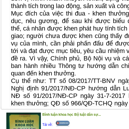
thành tích trong lao động, sản xuất và công
Mục đích của việc thi đua - khen thưởng
dục, nêu gương, để sau khi được biểu 
thể, cá nhân được khen phát huy tính tích
giao; người chưa được khen cũng thấy đ
vụ của mình, cần phải phấn đấu để được 
tới và đạt được mục tiêu, yêu cầu nhiệm 
đề ra. Vì vậy, Chính phủ, Bộ Nội vụ và c
ban hành nhiều Thông tư hướng dẫn chi t
quan đến khen thưởng.
Cụ thể như: TT số 08/2017/TT-BNV ngà
Nghị định 91/2017/NĐ-CP hướng dẫn Luậ
NĐ số 91/2017/NĐ-CP ngày 31-7-2017 h
khen thưởng; QĐ số 966/QĐ-TCHQ ngày 
chế khen thưởng đột xuất các lĩnh vực c
Bình luận khoa học Bộ luật dân sự...
quan và thưởng tiền hỗ trợ cho tập thể, c
trong công tác đấu tranh phòng, chống tộ
Tải về: