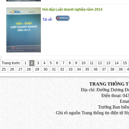
Các Hình Thức Khen Thưởng;
Phần V. Quy Định Về Tổ Chức Ngày K
Hỏi đáp Luật doanh nghiệp năm 2014
Tặng, Đón Nhận Hình Thức Khen Thưởng,
Tải về:
Cuốn sách có giá trị thực tiễn, hy vọng đây
thiết đối với lãnh đạo và cán bộ, công c
các cơ quan, ban ngành, đoàn thể
Trân trọng giới thiệu đến bạn đọc !
(15/1/2021)
Trang trước
1
2
3
4
5
6
7
8
9
10
11
12
13
14
15
25
26
27
28
29
30
31
32
33
34
35
36
37
38
39
4
TRANG THÔNG TI
Địa chỉ: Đường Dương Đứ
Điện thoại: 043
Emai
Trưởng Ban biên
Ghi rõ nguồn Trang thông tin điện tử H