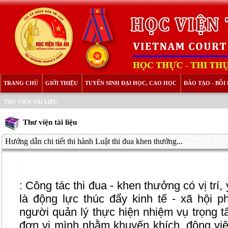
TRANG CHỦ
GIỚI THIỆU
TUYỂN SINH ĐẠI HỌC, CAO HỌC
ĐÀO TẠO - BỒ
THƯ VIỆN TÀI LIỆU
Thư viện tài liệu
Hướng dẫn chi tiết thi hành Luật thi đua khen thưởng...
:
Công tác thi đua - khen thưởng có vị trí, 
là động lực thúc đẩy kinh tế - xã hội ph
người quản lý thực hiện nhiệm vụ trọng tâ
đơn vị mình nhằm khuyến khích, động viê