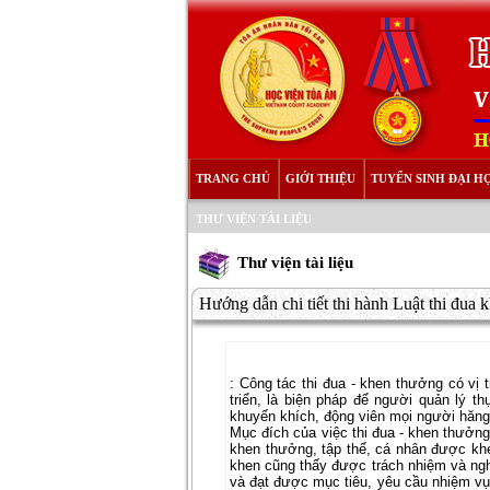
TRANG CHỦ
GIỚI THIỆU
TUYỂN SINH ĐẠI H
THƯ VIỆN TÀI LIỆU
Thư viện tài liệu
Hướng dẫn chi tiết thi hành Luật thi đua 
:
Công tác thi đua - khen thưởng có vị tr
triển, là biện pháp để người quản lý t
khuyến khích, động viên mọi người hăng h
Mục đích của việc thi đua - khen thưởn
khen thưởng, tập thể, cá nhân được kh
khen cũng thấy được trách nhiệm và nghĩ
và đạt được mục tiêu, yêu cầu nhiệm vụ 