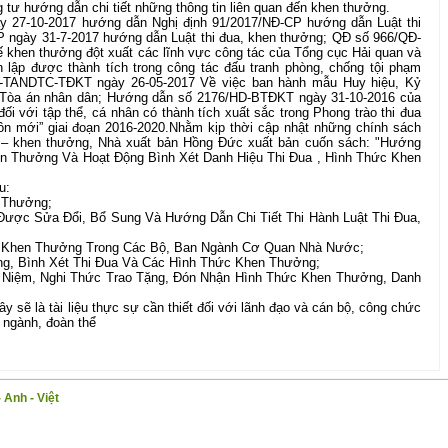
 tư hướng dẫn chi tiết những thông tin liên quan đến khen thưởng.
y 27-10-2017 hướng dẫn Nghị định 91/2017/NĐ-CP hướng dẫn Luật thi
 ngày 31-7-2017 hướng dẫn Luật thi đua, khen thưởng; QĐ số 966/QĐ-
khen thưởng đột xuất các lĩnh vực công tác của Tổng cục Hải quan và
n lập được thành tích trong công tác đấu tranh phòng, chống tội phạm
Đ-TANDTC-TĐKT ngày 26-05-2017 Về việc ban hành mẫu Huy hiệu, Kỷ
Tòa án nhân dân; Hướng dẫn số 2176/HD-BTĐKT ngày 31-10-2016 của
 với tập thể, cá nhân có thành tích xuất sắc trong Phong trào thi đua
n mới” giai đoạn 2016-2020.Nhằm kịp thời cập nhật những chính sách
ua – khen thưởng, Nhà xuất bản Hồng Đức xuất bản cuốn sách: "Hướng
hen Thưởng Và Hoạt Động Bình Xét Danh Hiệu Thi Đua , Hình Thức Khen
u:
n Thưởng;
Được Sửa Đổi, Bổ Sung Và Hướng Dẫn Chi Tiết Thi Hành Luật Thi Đua,
a, Khen Thưởng Trong Các Bộ, Ban Ngành Cơ Quan Nhà Nước;
ng, Bình Xét Thi Đua Và Các Hình Thức Khen Thưởng;
 Niệm, Nghi Thức Trao Tặng, Đón Nhận Hình Thức Khen Thưởng, Danh
ây sẽ là tài liệu thực sự cần thiết đối với lãnh đạo và cán bộ, công chức
 ngành, đoàn thể
 Anh - Việt