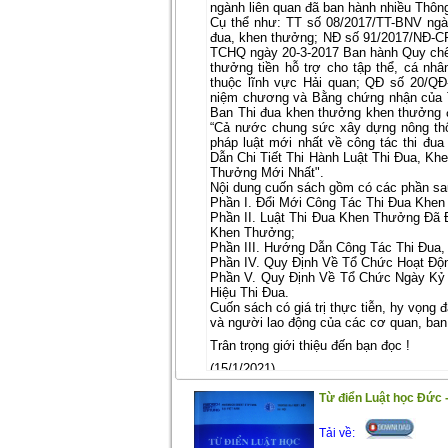
ngành liên quan đã ban hành nhiều Thông
Cụ thể như: TT số 08/2017/TT-BNV ngà
đua, khen thưởng; NĐ số 91/2017/NĐ-CP
TCHQ ngày 20-3-2017 Ban hành Quy chế 
thưởng tiền hỗ trợ cho tập thể, cá nhâ
thuộc lĩnh vực Hải quan; QĐ số 20/Q
niệm chương và Bằng chứng nhận của 
Ban Thi đua khen thưởng khen thưởng đối
“Cả nước chung sức xây dựng nông thô
pháp luật mới nhất về công tác thi đ
Dẫn Chi Tiết Thi Hành Luật Thi Đua, K
Thưởng Mới Nhất".
Nội dung cuốn sách gồm có các phần sa
Phần I. Đổi Mới Công Tác Thi Đua Khe
Phần II. Luật Thi Đua Khen Thưởng Đã 
Khen Thưởng;
Phần III. Hướng Dẫn Công Tác Thi Đu
Phần IV. Quy Định Về Tổ Chức Hoạt Độ
Phần V. Quy Định Về Tổ Chức Ngày Kỷ
Hiệu Thi Đua.
Cuốn sách có giá trị thực tiễn, hy vọng đ
và người lao động của các cơ quan, ban
Trân trọng giới thiệu đến bạn đọc !
(15/1/2021)
Từ điển Luật học Đức -
Tải về: