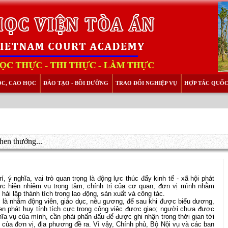
ỌC, CAO HỌC
ĐÀO TẠO - BỒI DƯỠNG
TRAO ĐỔI NGHIỆP VỤ
HỢP TÁC QUỐC
khen thưởng...
í, ý nghĩa, vai trò quan trọng là động lực thúc đẩy kinh tế - xã hội phát
hực hiện nhiệm vụ trọng tâm, chính trị của cơ quan, đơn vị mình nhằm
ái lập thành tích trong lao động, sản xuất và công tác.
g là nhằm động viên, giáo dục, nêu gương, để sau khi được biểu dương,
en phát huy tính tích cực trong công việc được giao; người chưa được
a vụ của mình, cần phải phấn đấu để được ghi nhận trong thời gian tới
của đơn vị, địa phương đề ra. Vì vậy, Chính phủ, Bộ Nội vụ và các ban