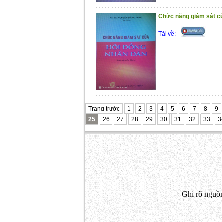
Chức năng giám sát c
Tải về:
Trang trước
1
2
3
4
5
6
7
8
9
25
26
27
28
29
30
31
32
33
3
Ghi rõ nguồn