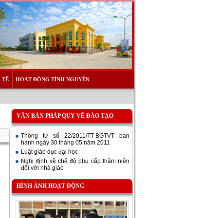
 TẾ
HOẠT ĐỘNG TÌNH NGUYỆN
VĂN BẢN PHÁP QUY VỀ ĐÀO TẠO
Thông tư số 22/2011/TT-BGTVT ban
hành ngày 30 tháng 05 năm 2011
Luật giáo dục đại học
Nghị định về chế độ phụ cấp thâm niên
đối với nhà giáo
HÌNH ẢNH HOẠT ĐỘNG