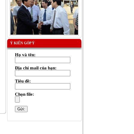
Ý KIẾN GÓP Ý
Họ và tên:
Địa chỉ mail của bạn:
Tiêu đề:
Chọn file: