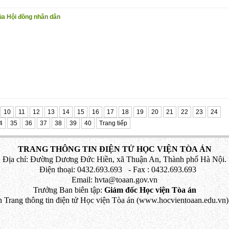
ủa Hội đồng nhân dân
10
11
12
13
14
15
16
17
18
19
20
21
22
23
24
4
35
36
37
38
39
40
Trang tiếp
TRANG THÔNG TIN ĐIỆN TỬ HỌC VIỆN TÒA ÁN
Địa chỉ: Đường Dương Đức Hiền, xã Thuận An, Thành phố Hà Nội.
Điện thoại: 0432.693.693 - Fax : 0432.693.693
Email: hvta@toaan.gov.vn
Trưởng Ban biên tập:
Giám đốc Học viện Tòa án
 Trang thông tin điện tử Học viện Tòa án (www.hocvientoaan.edu.vn) 