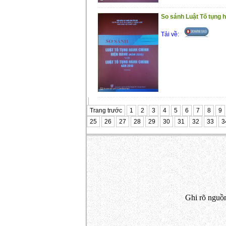
So sánh Luật Tố tụng h
Tải về:
Trang trước
1
2
3
4
5
6
7
8
9
25
26
27
28
29
30
31
32
33
3
Ghi rõ nguồn