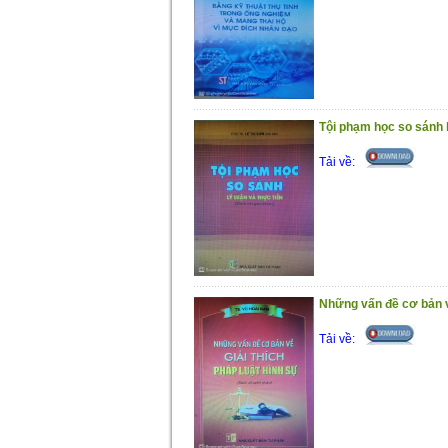
Tội phạm học so sánh l
Tải về:
Những vấn đề cơ bản về
Tải về: