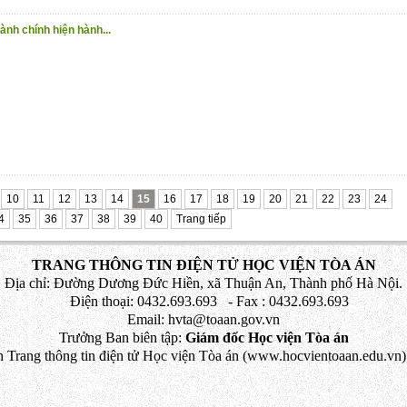
ành chính hiện hành...
10
11
12
13
14
15
16
17
18
19
20
21
22
23
24
4
35
36
37
38
39
40
Trang tiếp
TRANG THÔNG TIN ĐIỆN TỬ HỌC VIỆN TÒA ÁN
Địa chỉ: Đường Dương Đức Hiền, xã Thuận An, Thành phố Hà Nội.
Điện thoại: 0432.693.693 - Fax : 0432.693.693
Email: hvta@toaan.gov.vn
Trưởng Ban biên tập:
Giám đốc Học viện Tòa án
 Trang thông tin điện tử Học viện Tòa án (www.hocvientoaan.edu.vn) 