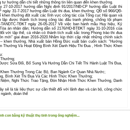
 tư hướng dẫn chi tiết những thông tin liên quan đến khen thưởng.
y 27-10-2017 hướng dẫn Nghị định 91/2017/NĐ-CP hướng dẫn Luật thi
 ngày 31-7-2017 hướng dẫn Luật thi đua, khen thưởng; QĐ số 966/QĐ-
khen thưởng đột xuất các lĩnh vực công tác của Tổng cục Hải quan và
n lập được thành tích trong công tác đấu tranh phòng, chống tội phạm
Đ-TANDTC-TĐKT ngày 26-05-2017 Về việc ban hành mẫu Huy hiệu, Kỷ
Tòa án nhân dân; Hướng dẫn số 2176/HD-BTĐKT ngày 31-10-2016 của
 với tập thể, cá nhân có thành tích xuất sắc trong Phong trào thi đua
n mới” giai đoạn 2016-2020.Nhằm kịp thời cập nhật những chính sách
ua – khen thưởng, Nhà xuất bản Hồng Đức xuất bản cuốn sách: "Hướng
hen Thưởng Và Hoạt Động Bình Xét Danh Hiệu Thi Đua , Hình Thức Khen
u:
n Thưởng;
Được Sửa Đổi, Bổ Sung Và Hướng Dẫn Chi Tiết Thi Hành Luật Thi Đua,
a, Khen Thưởng Trong Các Bộ, Ban Ngành Cơ Quan Nhà Nước;
ng, Bình Xét Thi Đua Và Các Hình Thức Khen Thưởng;
 Niệm, Nghi Thức Trao Tặng, Đón Nhận Hình Thức Khen Thưởng, Danh
ây sẽ là tài liệu thực sự cần thiết đối với lãnh đạo và cán bộ, công chức
 ngành, đoàn thể
nh con bằng kỹ thuật thụ tinh trong ống nghiệm...