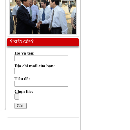
Ý KIẾN GÓP Ý
Họ và tên:
Địa chỉ mail của bạn:
Tiêu đề:
Chọn file: