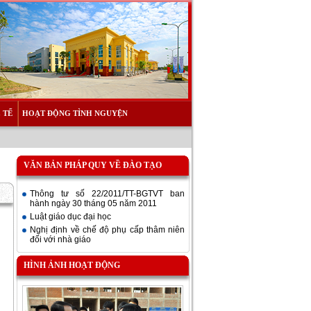
 TẾ
HOẠT ĐỘNG TÌNH NGUYỆN
VĂN BẢN PHÁP QUY VỀ ĐÀO TẠO
Thông tư số 22/2011/TT-BGTVT ban
hành ngày 30 tháng 05 năm 2011
Luật giáo dục đại học
Nghị định về chế độ phụ cấp thâm niên
đối với nhà giáo
HÌNH ẢNH HOẠT ĐỘNG