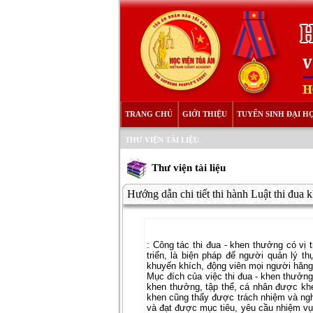
TRANG CHỦ
GIỚI THIỆU
TUYỂN SINH ĐẠI H
THƯ VIỆN TÀI LIỆU
Thư viện tài liệu
Hướng dẫn chi tiết thi hành Luật thi đua 
:
Công tác thi đua - khen thưởng có vị tr
triển, là biện pháp để người quản lý t
khuyến khích, động viên mọi người hăng h
Mục đích của việc thi đua - khen thưởn
khen thưởng, tập thể, cá nhân được kh
khen cũng thấy được trách nhiệm và nghĩ
và đạt được mục tiêu, yêu cầu nhiệm vụ 