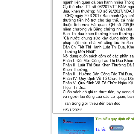
ngành liên quan đã ban hành nhiều Thông
Cụ thể như: TT số 08/2017/TT-BNV ngà
đua, khen thưởng; NĐ số 91/2017/NĐ-CP
TCHQ ngày 20-3-2017 Ban hành Quy chế 
thưởng tiền hỗ trợ cho tập thể, cá nhâ
thuộc lĩnh vực Hải quan; QĐ số 20/Q
niệm chương và Bằng chứng nhận của 
Ban Thi đua khen thưởng khen thưởng đối
“Cả nước chung sức xây dựng nông thô
pháp luật mới nhất về công tác thi đ
Dẫn Chi Tiết Thi Hành Luật Thi Đua, K
Thưởng Mới Nhất".
Nội dung cuốn sách gồm có các phần sa
Phần I. Đổi Mới Công Tác Thi Đua Khe
Phần II. Luật Thi Đua Khen Thưởng Đã 
Khen Thưởng;
Phần III. Hướng Dẫn Công Tác Thi Đu
Phần IV. Quy Định Về Tổ Chức Hoạt Độ
Phần V. Quy Định Về Tổ Chức Ngày Kỷ
Hiệu Thi Đua.
Cuốn sách có giá trị thực tiễn, hy vọng đ
và người lao động của các cơ quan, ban
Trân trọng giới thiệu đến bạn đọc !
(15/1/2021)
Tìm hiểu quy định về si
Tải về: