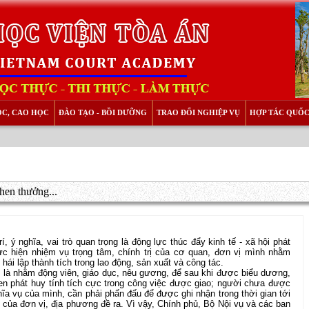
ỌC, CAO HỌC
ĐÀO TẠO - BỒI DƯỠNG
TRAO ĐỔI NGHIỆP VỤ
HỢP TÁC QUỐC
khen thưởng...
í, ý nghĩa, vai trò quan trọng là động lực thúc đẩy kinh tế - xã hội phát
hực hiện nhiệm vụ trọng tâm, chính trị của cơ quan, đơn vị mình nhằm
ái lập thành tích trong lao động, sản xuất và công tác.
g là nhằm động viên, giáo dục, nêu gương, để sau khi được biểu dương,
en phát huy tính tích cực trong công việc được giao; người chưa được
a vụ của mình, cần phải phấn đấu để được ghi nhận trong thời gian tới
của đơn vị, địa phương đề ra. Vì vậy, Chính phủ, Bộ Nội vụ và các ban