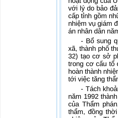
hoạt động của Ủ
với lý do bảo 
cấp tỉnh gồm nh
nhiệm vụ giám đ
án nhân dân năm
- Bổ sung q
xã, thành phố th
32) tạo cơ sở p
trong cơ cấu t
hoàn thành nhiệ
tới việc tăng th
- Tách khoả
năm 1992 thành 
của Thẩm phán,
thẩm, đồng thời