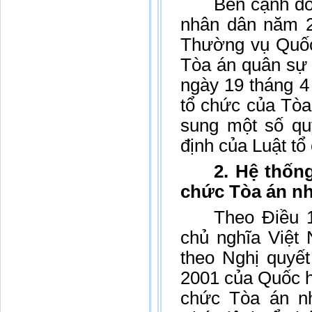
Bên cạnh đó,
nhân dân năm 2
Thường vụ Quốc
Tòa án quân sự 
ngày 19 tháng 4
tổ chức của Tòa
sung một số qu
định của Luật t
2. Hệ thốn
chức Tòa án n
Theo Điều 
chủ nghĩa Việt
theo Nghị quyế
2001 của Quốc hộ
chức Tòa án n