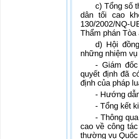
c) Tổng số 
dân tối cao k
130/2002/NQ-UB
Thẩm phán Tòa á
d) Hội đồn
những nhiệm vụ 
- Giám đốc
quyết định đã c
định của pháp luậ
- Hướng dẫn
- Tổng kết k
- Thông qua
cao về công tác
thường vụ Quốc 