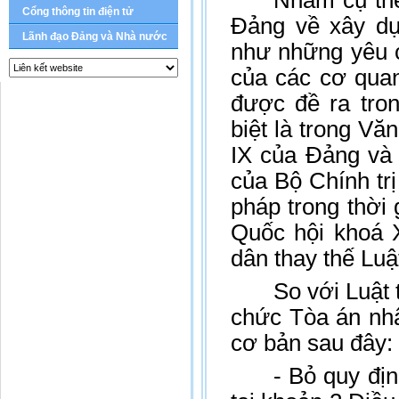
Nhằm cụ thể
Cổng thông tin điện tử
Đảng về xây dự
Lãnh đạo Đảng và Nhà nước
như những yêu c
của các cơ quan
được đề ra tron
biệt là trong Vă
IX của Đảng và
của Bộ Chính tr
pháp trong thời 
Quốc hội khoá 
dân thay thế Lu
So với Luật
chức Tòa án nhâ
cơ bản sau đây:
- Bỏ quy đị