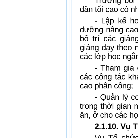
Trường bồi
dân tối cao có n
- Lập kế ho
dưỡng nâng cao 
bố trí các giả
giảng dạy theo 
các lớp học ngắ
- Tham gia 
các công tác kh
cao phân công;
- Quản lý c
trong thời gian
ăn, ở cho các học
2.1.10. Vụ 
Vụ Tổ chức