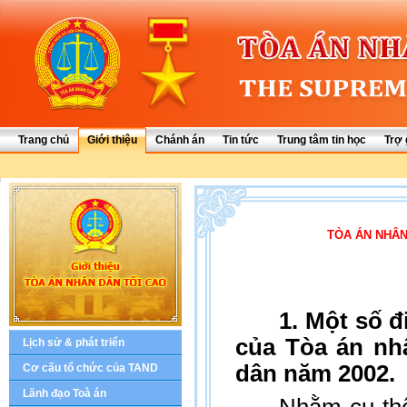
Trang chủ
Giới thiệu
Chánh án
Tin tức
Trung tâm tin học
Trợ 
TÒA ÁN NHÂN
1. Một số 
của Tòa án nh
Lịch sử & phát triển
dân năm 2002.
Cơ cấu tổ chức của TAND
Lãnh đạo Toà án