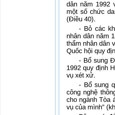
dân năm 1992 v
một số chức da
(Điều 40).
- Bỏ các k
nhân dân năm 19
thẩm nhân dân v
Quốc hội quy địn
- Bổ sung Đ
1992 quy định H
vụ xét xử.
- Bổ sung q
công nghệ thôn
cho ngành Tòa á
vụ của mình” (kh