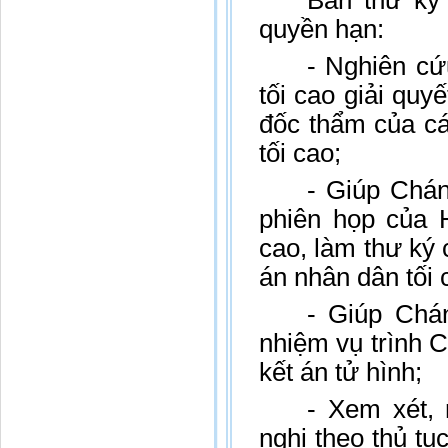
Ban thư ký
quyền hạn:
- Nghiên cứ
tối cao giải quy
đốc thẩm của cá
tối cao;
- Giúp Chán
phiên họp của 
cao, làm thư ký
án nhân dân tối 
- Giúp Chá
nhiệm vụ trình 
kết án tử hình;
- Xem xét, 
nghị theo thủ tụ