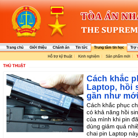
Trang chủ
Giới thiệu
Chánh án
Tin tức
Trung tâm tin học
Trợ 
Hỗ trợ kỹ thuật
Kinh nghiệm
Sản phẩm mới
THỦ THUẬT
Cách khắc p
Laptop, hồi 
gần như mớ
Cách khắc phục cha
có khả năng hồi si
của mình khi pin đã
dùng giảm quá nhi
chai pin Laptop nà