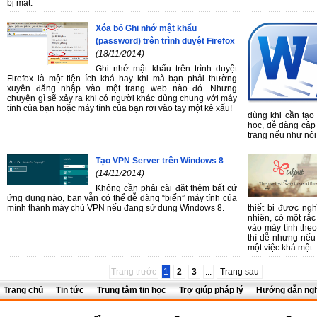
bị mất.
Xóa bỏ Ghi nhớ mật khẩu
(password) trên trình duyệt Firefox
(18/11/2014)
Ghi nhớ mật khẩu trên trình duyệt
Firefox là một tiện ích khá hay khi mà bạn phải thường
xuyên đăng nhập vào một trang web nào đó. Nhưng
chuyện gì sẽ xảy ra khi có người khác dùng chung với máy
tính của bạn hoặc máy tính của bạn rơi vào tay một kẻ xấu!
dùng khi cần tạo
học, dễ dàng cập
trang nếu như nội
Tạo VPN Server trên Windows 8
(14/11/2014)
Không cần phải cài đặt thêm bất cứ
ứng dụng nào, bạn vẫn có thể dễ dàng “biến” máy tính của
mình thành máy chủ VPN nếu đang sử dụng Windows 8.
thiết bị được ng
nhiên, có một rắc
vào máy tính the
thì dễ nhưng nếu 
một việc khá mệt.
Trang trước
1
2
3
...
Trang sau
Trang chủ
Tin tức
Trung tâm tin học
Trợ giúp pháp lý
Hướng dẫn ngh