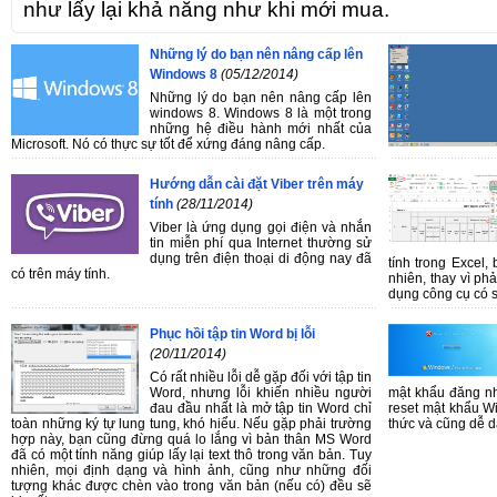
như lấy lại khả năng như khi mới mua.
Những lý do bạn nên nâng cấp lên
Windows 8
(05/12/2014)
Những lý do bạn nên nâng cấp lên
windows 8. Windows 8 là một trong
những hệ điều hành mới nhất của
Microsoft. Nó có thực sự tốt để xứng đáng nâng cấp.
Hướng dẫn cài đặt Viber trên máy
tính
(28/11/2014)
Viber là ứng dụng gọi điện và nhắn
tin miễn phí qua Internet thường sử
dụng trên điện thoại di động nay đã
tính trong Excel
có trên máy tính.
nhiên, thay vì ph
dụng công cụ có 
Phục hồi tập tin Word bị lỗi
(20/11/2014)
Có rất nhiều lỗi dễ gặp đối với tập tin
Word, nhưng lỗi khiến nhiều người
mật khẩu đăng n
đau đầu nhất là mở tập tin Word chỉ
reset mật khẩu W
toàn những ký tự lung tung, khó hiểu. Nếu gặp phải trường
thức và cũng dễ d
hợp này, bạn cũng đừng quá lo lắng vì bản thân MS Word
đã có một tính năng giúp lấy lại text thô trong văn bản. Tuy
nhiên, mọi định dạng và hình ảnh, cũng như những đối
tượng khác được chèn vào trong văn bản (nếu có) đều sẽ