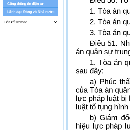
Điều 50. Tổ
Cổng thông tin điện tử
1. Tòa án q
Lãnh đạo Đảng và Nhà nước
2. Tòa án q
3. Tòa án q
Điều 51. Nh
án quân sự tru
1. Tòa án q
sau đây:
a) Phúc th
của Tòa án quâ
lực pháp luật bị
luật tố tụng hình
b) Giám đốc
hiệu lực pháp 