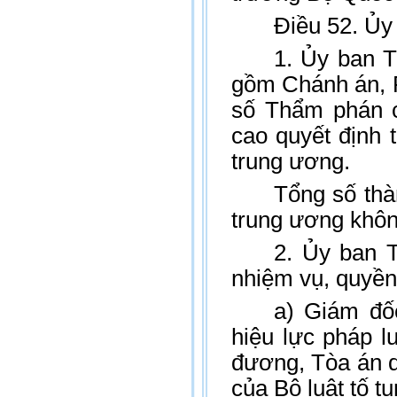
Điều 52. Ủy
1. Ủy ban 
gồm Chánh án, 
số Thẩm phán c
cao quyết định
trung ương.
Tổng số th
trung ương khôn
2. Ủy ban 
nhiệm vụ, quyền
a) Giám đốc
hiệu lực pháp 
đương, Tòa án q
của Bộ luật tố t