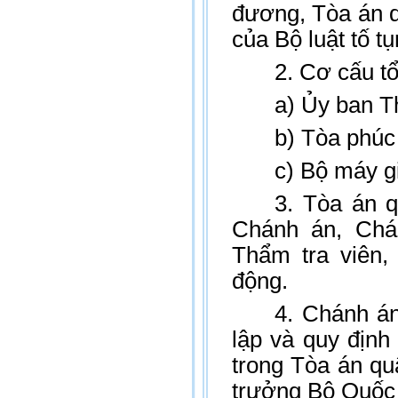
đương, Tòa án q
của Bộ luật tố t
2. Cơ cấu t
a) Ủy ban T
b) Tòa phúc
c) Bộ máy gi
3. Tòa án 
Chánh án, Chá
Thẩm tra viên,
động.
4. Chánh án
lập và quy định
trong Tòa án qu
trưởng Bộ Quốc