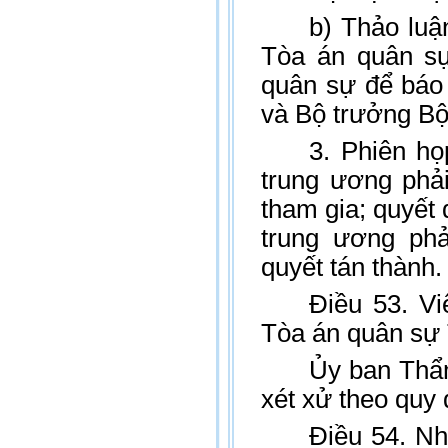
b) Thảo luậ
Tòa án quân sự
quân sự để báo
và Bộ trưởng B
3. Phiên h
trung ương phải
tham gia; quyết
trung ương phả
quyết tán thành.
Điều 53. V
Tòa án quân sự
Ủy ban Thẩ
xét xử theo quy 
Điều 54. N