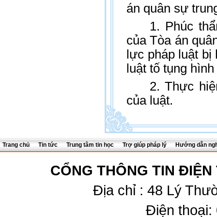
án quân sự tru
1. Phúc th
của Tòa án quâ
lực pháp luật bị
luật tố tụng hình
2. Thực hiệ
của luật.
Trang chủ
Tin tức
Trung tâm tin học
Trợ giúp pháp lý
Hướng dẫn ngh
CỔNG THÔNG TIN ĐIỆN
Địa chỉ : 48 Lý Thư
Điện thoại: