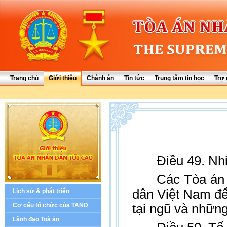
Trang chủ
Giới thiệu
Chánh án
Tin tức
Trung tâm tin học
Trợ 
Điều 49. Nh
Các Tòa án 
dân Việt Nam để
Lịch sử & phát triển
Cơ cấu tổ chức của TAND
tại ngũ và những
Lãnh đạo Toà án