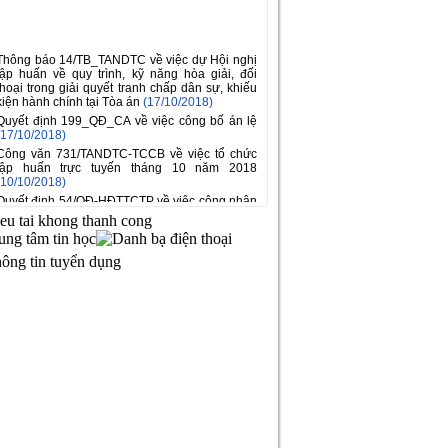
Thông báo 14/TB_TANDTC về việc dự Hội nghị
tập huấn về quy trình, kỹ năng hòa giải, đối
thoại trong giải quyết tranh chấp dân sự, khiếu
kiện hành chính tại Tòa án
(17/10/2018)
Quyết định 199_QĐ_CA về việc công bố án lệ
(17/10/2018)
Công văn 731/TANDTC-TCCB về việc tổ chức
tập huấn trực tuyến tháng 10 năm 2018
(10/10/2018)
Quyết định 54/QĐ-HĐTTCTP về việc công nhận
trúng tuyển kỳ thi nâng ngạch Thẩm phán cao
ieu tai khong thanh cong
cấp
(08/10/2018)
Công văn 703/TANDTC-TCCB về việc cử cán
bộ dự xét tuyển đào tạo đại học và sau đại học
tại Trung Quốc năm 2019
(04/10/2018)
Công văn 215/TANDTC-BTTr về việc tổng hợp
những khó khăn, vướng mắc trong quá trình
giải quyết khiếu nại, tố cáo trong các Tòa án
nhân dân
(02/10/2018)
Báo cáo 44/BC-TANDTC về việc đánh giá thực
trạng quan hệ xã hội có liên quan đến các chính
sách trong đề nghị xây dựng Luật hòa giải, đối
thoại tại Tòa án
(01/10/2018)
Báo cáo 43/BC-TANDTC về việc đánh giá tác
động của chính sách về Dự án Luật hòa giải,
đối thoại tại Tòa án
(01/10/2018)