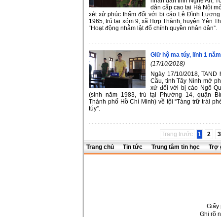
nhân dân tỉnh Nghệ An, T
dân cấp cao tại Hà Nội mở
xét xử phúc thẩm đối với bị cáo Lê Đình Lượng
1965, trú tại xóm 9, xã Hợp Thành, huyện Yên Th
“Hoạt động nhằm lật đổ chính quyền nhân dân”.
Giữ hộ ma túy, lĩnh 1 năm
(17/10/2018)
Ngày 17/10/2018, TAND 
Cầu, tỉnh Tây Ninh mở phi
xử đối với bị cáo Ngô 
(sinh năm 1983, trú tại Phường 14, quận Bì
Thành phố Hồ Chí Minh) về tội “Tàng trữ trái ph
túy”.
Trang trước
1
2
3
Trang chủ
Tin tức
Trung tâm tin học
Trợ 
Giấy 
Ghi rõ 