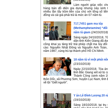
Làm người giúp việc ch
hàng bán đồ điện gia dụng nhưng nảy sinh l
nhiều lần lấy trộm tiền của chủ với tổng số tiề
đồng và cái giá phải trả là mức án 07 năm tù.
717,7451 gam ma túy
(Methamphetamine) “đổi 
năm tù giam
(24/10/2018)
Sáng ngày 24/10/2018, T
dân tỉnh Kiên Giang đã đư
công khai vụ tàng trữ trái phép chất ma túy đối
cáo: Nguyễn Nhật Đông và Nguyễn Anh Toàn, 
năm 1987, cùng trú tại thành phố Hồ Chí Minh.
18 năm tù vì một phút nô
(23/10/2018)
Ngày 22/10/2018, Tòa á
tỉnh Bắc Giang xét xử bị 
Thành Công (sinh năm 199
thôn Dốc, xã Phương Sơn, huyện Lục Nam, tỉnh 
về tội “Giết người”.
Y án Lê Đình Lượng 20 n
(19/10/2018)
Sáng 18/10/2018, tại trụ