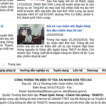
òa án nhân
Sau hai ngày xét xử sơ thẩm, ngày
 phiên tòa
17/10/2018, TAND tỉnh Vĩnh Long đã tuyên phạt các bị cáo
 (sinh năm
trong vụ án Tàng trữ và mua bán trái phép chất ma túy lớn
ành) về tội
nhất từ trước đến nay trên địa bàn tỉnh Vĩnh Long, tại quán
karaoke HiHi 67 (số 67/24F, đường Phó Cơ Điều, khóm 6,
P.4, thành phố Vĩnh Long).
 tù
Xét xử cựu Giám đốc Ngân hàng
lừa đảo chiếm đoạt tài sản
(16/10/2018)
huyện Bến
ên tòa xét
Trong hai ngày 15,16/10/2018, Toà
Quang Dũng
án nhân dân tỉnh Sóc Trăng đã mở
nh Thạnh,
phiên toà xét xử sơ thẩm đối với bị cáo Huỳnh Ngô Đan
ép chất ma
Hùng nguyên là Giám đốc Ngân hàng TMCP An Binh, Chi
nhánh Sóc Trăng (viết tắt là Ngân hàng An Bình) về tội “Lừa
đảo chiếm đoạt tài sản”.
...
Trang sau
giúp pháp lý
Hướng dẫn nghiệp vụ
Tuyển dụng
Liên hệ
Sitemap
R
CỔNG THÔNG TIN ĐIỆN TỬ TÒA ÁN NHÂN DÂN TỐI CAO
Địa chỉ : 48 Lý Thường Kiệt, Hoàn Kiếm, Hà Nội.
Điện thoại: 04.62741133 - Fax :
Email:
banbientap@toaan.gov.vn
,
tatc@toaan.gov.vn
.
Quyền Trưởng Ban biên tập:
Phạm Quốc Hưng - Chánh Văn phòng - TANDTC.
phép cung cấp thông tin trên internet số 184/GP-TTÐT của Bộ thông tin và Truyền 
nguồn Cổng thông tin điện tử TANDTC (
www.toaan.gov.vn
) khi trích dẫn lại tin từ đị