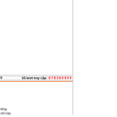
SS
0
7
8
3
6
0
4
5
4
Số lượt truy cập:
thông.
a chỉ này.