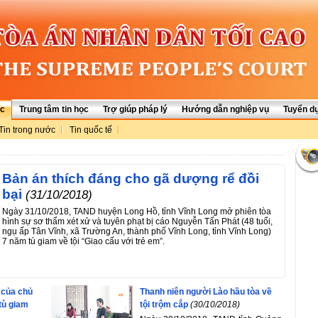
ức
Trung tâm tin học
Trợ giúp pháp lý
Hướng dẫn nghiệp vụ
Tuyển d
Tin trong nước
Tin quốc tế
Bản án thích đáng cho gã dượng rể đồi
bại
(31/10/2018)
Ngày 31/10/2018, TAND huyện Long Hồ, tỉnh Vĩnh Long mở phiên tòa
hình sự sơ thẩm xét xử và tuyên phạt bị cáo Nguyễn Tấn Phát (48 tuổi,
ngụ ấp Tân Vĩnh, xã Trường An, thành phố Vĩnh Long, tỉnh Vĩnh Long)
7 năm tù giam về tội “Giao cấu với trẻ em”.
 của chủ
Thanh niên người Lào hầu tòa về
 tù giam
tội trộm cắp
(30/10/2018)