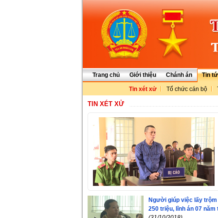
Trang chủ
Giới thiệu
Chánh án
Tin t
Tin xét xử
Tổ chức cán bộ
TIN XÉT XỬ
Người giúp việc lấy trộm
250 triệu, lĩnh án 07 năm
(31/10/2018)