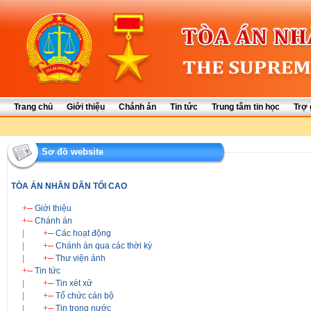
Trang chủ
Giới thiệu
Chánh án
Tin tức
Trung tâm tin học
Trợ 
Sơ đồ website
TÒA ÁN NHÂN DÂN TỐI CAO
+--
Giới thiệu
+--
Chánh án
|
+--
Các hoạt động
|
+--
Chánh án qua các thời kỳ
|
+--
Thư viện ảnh
+--
Tin tức
|
+--
Tin xét xử
|
+--
Tổ chức cán bộ
|
+--
Tin trong nước