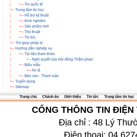
|
+--
Tin quốc tế
+--
Trung tâm tin học
|
+--
Hỗ trợ kỹ thuật
|
+--
Kinh nghiệm
|
+--
Sản phẩm mới
|
+--
Thủ thuật
|
+--
Tin tức
+--
Trợ giúp pháp lý
+--
Hướng dẫn nghiệp vụ
|
+--
Tài liệu tham khảo
|
+--
Nghị quyết của Hội đồng Thẩm phán
|
+--
Biểu mẫu
|
+--
Án lệ
|
+--
Báo cáo - Tham luận
+--
Tuyển dụng
+--
Sitemap
Trang chủ
Chánh án
Giới thiệu
Tin tức
Trung tâm tin học
CỔNG THÔNG TIN ĐIỆN
Địa chỉ : 48 Lý Thư
Điện thoại: 04.62