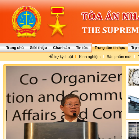
Trang chủ
Giới thiệu
Chánh án
Tin tức
Trung tâm tin học
Trợ 
Hỗ trợ kỹ thuật
Kinh nghiệm
Sản phẩm mới