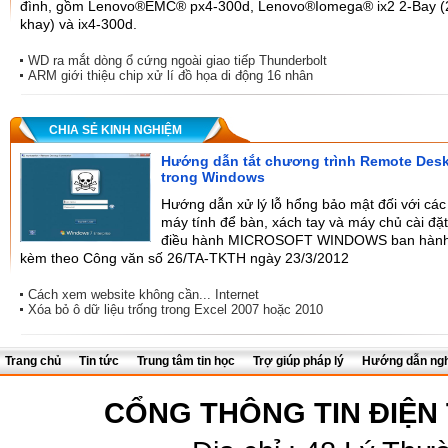
đình, gồm Lenovo®EMC® px4-300d, Lenovo®Iomega® ix2 2-Bay (
khay) và ix4-300d.
WD ra mắt dòng ổ cứng ngoài giao tiếp Thunderbolt
ARM giới thiệu chip xử lí đồ họa di động 16 nhân
CHIA SẺ KINH NGHIỆM
Hướng dẫn tắt chương trình Remote Des
trong Windows
Hướng dẫn xử lý lỗ hổng bảo mật đối với các
máy tính để bàn, xách tay và máy chủ cài đặ
điều hành MICROSOFT WINDOWS ban hàn
kèm theo Công văn số 26/TA-TKTH ngày 23/3/2012
Cách xem website không cần... Internet
Xóa bỏ ô dữ liệu trống trong Excel 2007 hoặc 2010
Trang chủ
Tin tức
Trung tâm tin học
Trợ giúp pháp lý
Hướng dẫn ngh
CỔNG THÔNG TIN ĐIỆN