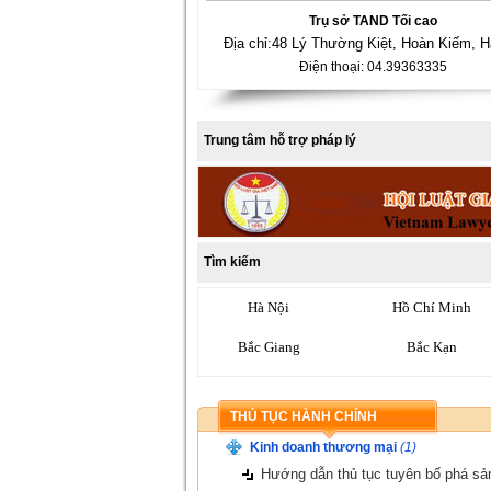
Trụ sở TAND Tối cao
Địa chỉ:48 Lý Thường Kiệt, Hoàn Kiếm, H
Điện thoại: 04.39363335
Trung tâm hỗ trợ pháp lý
Tìm kiếm
Hà Nội
Hồ Chí Minh
Bắc Giang
Bắc Kạn
Bến Tre
Bình Dương
THỦ TỤC HÀNH CHÍNH
Cà Mau
Cần Thơ
Kinh doanh thương mại
(1)
Đắk Lắk
Đắk Nông
Hướng dẫn thủ tục tuyên bố phá sả