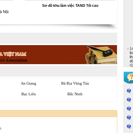
Sơ đồ khu làm việc TAND Tối cao
à Nội
1
t
t
đ
(
2
p
h
An Giang
Bà Rịa Vũng Tàu
(
1
Bạc Liêu
Bắc Ninh
d
c
n
Bình Phước
Bình Thuận
2
h
Cao Bằng
Đà Nẵng
lư
q
Điện Biên
Đồng Nai
s
n
c