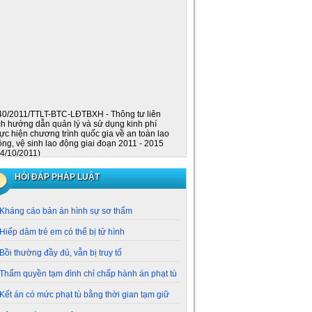
40/2011/TTLT-BTC-LĐTBXH - Thông tư liên
ịch hướng dẫn quản lý và sử dụng kinh phí
hực hiện chương trình quốc gia về an toàn lao
ộng, vệ sinh lao động giai đoạn 2011 - 2015
14/10/2011)
49/TB-VPCP - Thông báo ý kiến kết luận của
HỎI ĐÁP PHÁP LUẬT
hó thủ tướng nguyễn thiện nhân tại cuộc họp
ội đồng phát triển bền vững quốc gia
13/10/2011 )
Kháng cáo bản án hình sự sơ thẩm
780/QĐ-TTg - Quyết định phê duyệt đề án xây
ựng đời sống văn hóa công nhân ở các khu
Hiếp dâm trẻ em có thể bị tử hình
ông nghiệp đến năm 2015, định hướng đến
ăm 2020
(12/10/2011)
Bồi thường đầy đủ, vẫn bị truy tố
6/2011/TTLT-LĐTBXH-BQP - Thông tư liên tịch
ướng dẫn thực hiện thí điểm quản lý tiền
Thẩm quyền tạm đình chỉ chấp hành án phạt tù
ơng đối với công ty mẹ - tập đoàn viễn thông
uân đội giai đoạn 2011 - 2013 theo nghị định
Kết án có mức phạt tù bằng thời gian tạm giữ
ố 65/2011/NĐ-CP ngày 29 tháng 7 năm 2011
ủa chính phủ
(12/10/2011 )