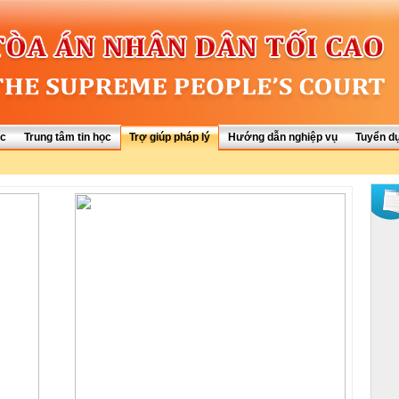
ức
Trung tâm tin học
Trợ giúp pháp lý
Hướng dẫn nghiệp vụ
Tuyển d