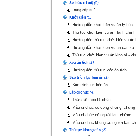
Sở hữu trí tuệ
(0)
Đồng Tháp
Gia Lai
Đang cập nhật
Hà Tĩnh
Hải Phòng
Khởi kiện
(5)
Hướng dẫn khởi kiện vụ án ly hôn
Hưng Yên
Khánh Hòa
Thủ tục khởi kiện vụ án Hành chính
Lai Châu
Lâm Đồng
Hướng dẫn thủ tục khởi kiện vụ án 
Long An
Hướng dẫn khởi kiện vụ án dân sự
Nam Định
Thủ tục khởi kiện vụ án kinh tế - k
Ninh Thuận
Phú Thọ
Xóa án tích
(1)
Quảng Nam
Quảng Ngãi
Hướng dẫn thủ tục xóa án tích
Sao trích lục bản án
(1)
Sóc Trăng
Sơn La
Sao trích lục bản án
Thanh Hóa
Thừa Thiên Huế
Lập di chúc
(4)
Thừa kế theo Di chúc
Tiên Quang
Vĩnh Long
Mẫu di chúc có công chứng, chứng
Mẫu di chúc có người làm chứng
Mẫu di chúc không có người làm c
Thủ tục kháng cáo
(2)