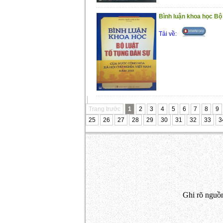
Bình luận khoa học Bộ l
Tải về:
Trang trước
1
2
3
4
5
6
7
8
9
25
26
27
28
29
30
31
32
33
3
Ghi rõ nguồn