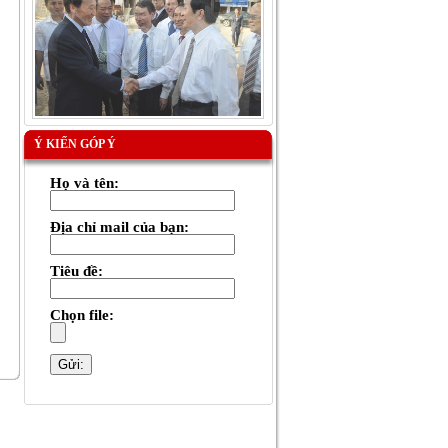
Ý KIẾN GÓP Ý
Họ và tên:
Địa chỉ mail của bạn:
Tiêu đề:
Chọn file: