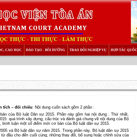
ỌC, CAO HỌC
ĐÀO TẠO - BỒI DƯỠNG
TRAO ĐỔI NGHIỆP VỤ
HỢP TÁC QUỐC
 tích – đối chiếu
: Nội dung cuốn sách gồm 2 phần :
bản của Bộ luật Dân sự 2015. Phần này gồm hai nội dung : Thứ nhất,
015: quá trình xây dựng, cấu trúc và đánh giá chung về nội dung của Bộ
h, bình luận một số điểm mới cơ bản của Bộ luật dân sự 2015.
 2005 và Bộ luật dân sự năm 2015. Trong phần này, Bộ luật dân sự 2015
u từ đầu cho đến cuối cùng; những thay đổi, bổ sung hoặc chỉnh sửa của