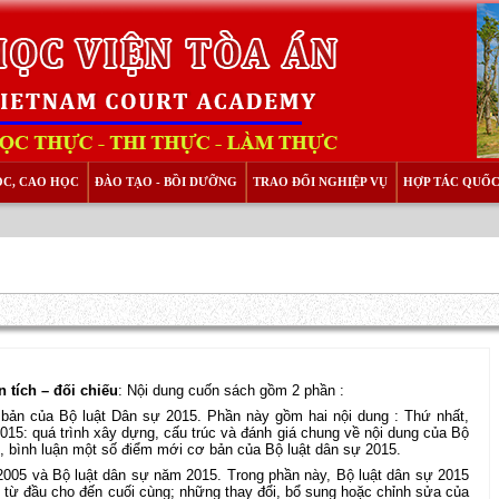
ỌC, CAO HỌC
ĐÀO TẠO - BỒI DƯỠNG
TRAO ĐỔI NGHIỆP VỤ
HỢP TÁC QUỐC
 tích – đối chiếu
: Nội dung cuốn sách gồm 2 phần :
bản của Bộ luật Dân sự 2015. Phần này gồm hai nội dung : Thứ nhất,
015: quá trình xây dựng, cấu trúc và đánh giá chung về nội dung của Bộ
h, bình luận một số điểm mới cơ bản của Bộ luật dân sự 2015.
 2005 và Bộ luật dân sự năm 2015. Trong phần này, Bộ luật dân sự 2015
u từ đầu cho đến cuối cùng; những thay đổi, bổ sung hoặc chỉnh sửa của