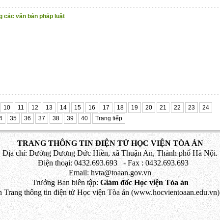
g các văn bản pháp luật
10
11
12
13
14
15
16
17
18
19
20
21
22
23
24
4
35
36
37
38
39
40
Trang tiếp
TRANG THÔNG TIN ĐIỆN TỬ HỌC VIỆN TÒA ÁN
Địa chỉ: Đường Dương Đức Hiền, xã Thuận An, Thành phố Hà Nội.
Điện thoại: 0432.693.693 - Fax : 0432.693.693
Email: hvta@toaan.gov.vn
Trưởng Ban biên tập:
Giám đốc Học viện Tòa án
 Trang thông tin điện tử Học viện Tòa án (www.hocvientoaan.edu.vn) 