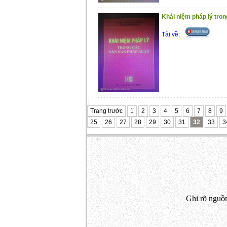
Khái niệm pháp lý tron
Tải về:
Trang trước
1
2
3
4
5
6
7
8
9
25
26
27
28
29
30
31
32
33
3
Ghi rõ nguồn