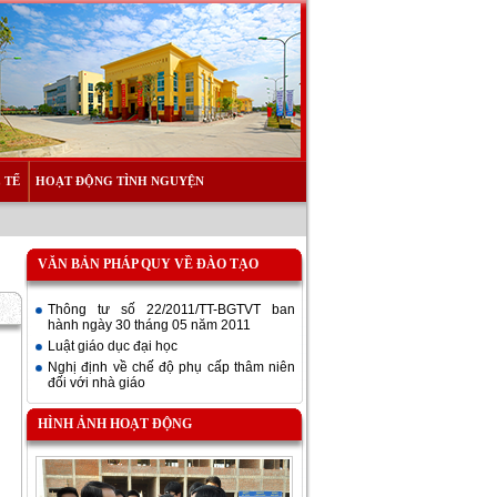
 TẾ
HOẠT ĐỘNG TÌNH NGUYỆN
VĂN BẢN PHÁP QUY VỀ ĐÀO TẠO
Thông tư số 22/2011/TT-BGTVT ban
hành ngày 30 tháng 05 năm 2011
Luật giáo dục đại học
Nghị định về chế độ phụ cấp thâm niên
đối với nhà giáo
HÌNH ẢNH HOẠT ĐỘNG