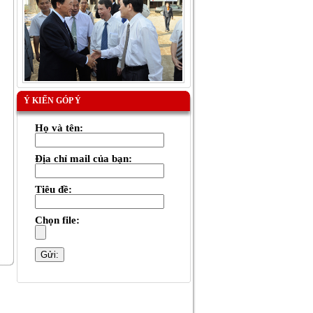
Ý KIẾN GÓP Ý
Họ và tên:
Địa chỉ mail của bạn:
Tiêu đề:
Chọn file: