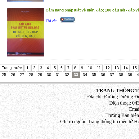
Cẩm nang pháp luật về biển, đảo; 100 câu hỏi - đáp v
Tải về:
Trang trước
1
2
3
4
5
6
7
8
9
10
11
12
13
14
15
25
26
27
28
29
30
31
32
33
34
35
36
37
38
39
4
TRANG THÔNG TI
Địa chỉ: Đường Dương Đứ
Điện thoại: 043
Emai
Trưởng Ban biên
Ghi rõ nguồn Trang thông tin điện tử H