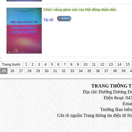
Chức năng giám sát của Hội đồng nhân dân
Tải về:
Trang trước
1
2
3
4
5
6
7
8
9
10
11
12
13
14
15
25
26
27
28
29
30
31
32
33
34
35
36
37
38
39
4
TRANG THÔNG TI
Địa chỉ: Đường Dương Đứ
Điện thoại: 043
Emai
Trưởng Ban biên
Ghi rõ nguồn Trang thông tin điện tử H