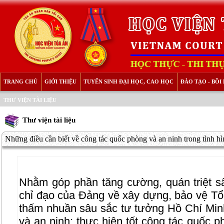
TRANG CHỦ
GIỚI THIỆU
TUYỂN SINH ĐẠI HỌC, CAO HỌC
ĐÀO TẠO - BỒ
THƯ VIỆN TÀI LIỆU
Thư viện tài liệu
Những điều cần biết về công tác quốc phòng và an ninh trong tình h
Nhằm góp phần tăng cường, quán triệt sâ
chỉ đạo của Đảng về xây dựng, bảo vệ Tổ 
thấm nhuần sâu sắc tư tưởng Hồ Chí Min
và an ninh; thực hiện tốt công tác quốc p