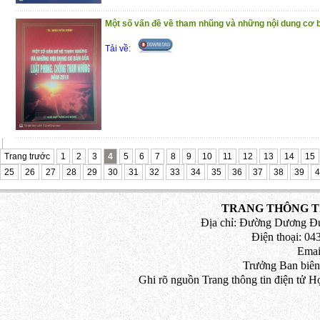
Một số vấn đề về tham nhũng và những nội dung cơ b
Tải về:
Trang trước
1
2
3
4
5
6
7
8
9
10
11
12
13
14
15
25
26
27
28
29
30
31
32
33
34
35
36
37
38
39
4
TRANG THÔNG TI
Địa chỉ: Đường Dương Đứ
Điện thoại: 043
Emai
Trưởng Ban biên
Ghi rõ nguồn Trang thông tin điện tử H