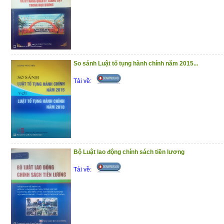
tham gia bảo vệ chủ quyền lãnh thổ, an nin
tình hình mới.
Trân trọng giới thiệu đến bạn đọc!
(29/10/2020)
So sánh Luật tố tụng hành chính năm 2015...
Tải về:
Bộ Luật lao động chính sách tiền lương
Tải về: