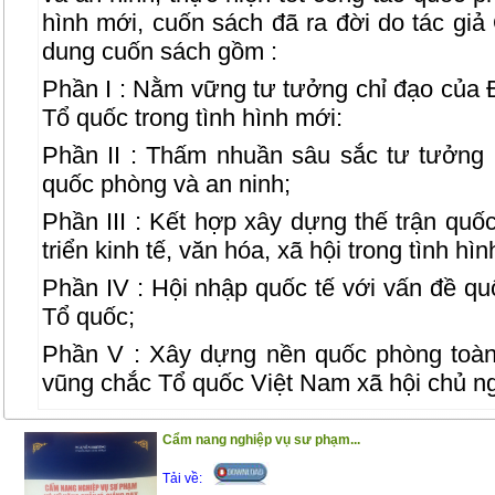
hình mới, cuốn sách đã ra đời do tác gi
dung cuốn sách gồm :
Phần I : Nằm vững tư tưởng chỉ đạo của 
Tổ quốc trong tình hình mới:
Phần II : Thấm nhuần sâu sắc tư tưởng
quốc phòng và an ninh;
Phần III : Kết hợp xây dựng thế trận quố
triển kinh tế, văn hóa, xã hội trong tình hì
Phần IV : Hội nhập quốc tế với vấn đề qu
Tổ quốc;
Phần V : Xây dựng nền quốc phòng toà
vũng chắc Tổ quốc Việt Nam xã hội chủ ng
Phần VI : Luật Quốc phòng – Luật An nin
Cẩm nang nghiệp vụ sư phạm...
Phần VII : Biện pháp vận động quần ch
Tải về:
giua, giữ gìn trật tự, an toàn xã hội – T