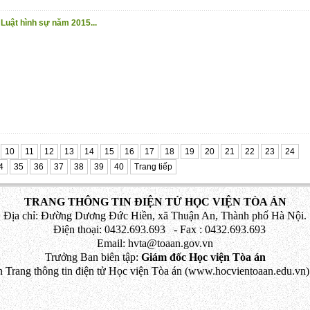
Luật hình sự năm 2015...
10
11
12
13
14
15
16
17
18
19
20
21
22
23
24
4
35
36
37
38
39
40
Trang tiếp
TRANG THÔNG TIN ĐIỆN TỬ HỌC VIỆN TÒA ÁN
Địa chỉ: Đường Dương Đức Hiền, xã Thuận An, Thành phố Hà Nội.
Điện thoại: 0432.693.693 - Fax : 0432.693.693
Email: hvta@toaan.gov.vn
Trưởng Ban biên tập:
Giám đốc Học viện Tòa án
 Trang thông tin điện tử Học viện Tòa án (www.hocvientoaan.edu.vn) 