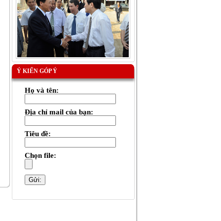
Ý KIẾN GÓP Ý
Họ và tên:
Địa chỉ mail của bạn:
Tiêu đề:
Chọn file: