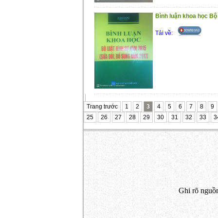
Bình luận khoa học Bộ 
Tải về:
Trang trước
1
2
3
4
5
6
7
8
9
25
26
27
28
29
30
31
32
33
3
Ghi rõ nguồn