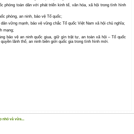
c phòng toàn dân với phát triển kinh tế, văn hóa, xã hội trong tình hình
uốc phòng, an ninh, bảo vệ Tổ quốc;
 dân vững mạnh, bảo vệ vũng chắc Tổ quốc Việt Nam xã hội chủ nghĩa;
nh mạng;
g bảo vệ an ninh quốc giua, giữ gìn trật tự, an toàn xã hội – Tổ quốc
quyền lãnh thổ, an ninh biên giới quốc gia trong tình hình mới.
p nhỏ và vừa...