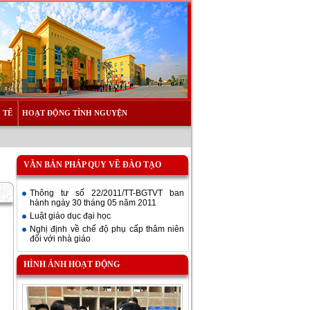
 TẾ
HOẠT ĐỘNG TÌNH NGUYỆN
VĂN BẢN PHÁP QUY VỀ ĐÀO TẠO
Thông tư số 22/2011/TT-BGTVT ban
hành ngày 30 tháng 05 năm 2011
Luật giáo dục đại học
Nghị định về chế độ phụ cấp thâm niên
đối với nhà giáo
HÌNH ẢNH HOẠT ĐỘNG