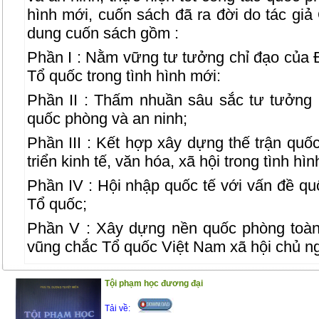
hình mới, cuốn sách đã ra đời do tác gi
dung cuốn sách gồm :
Phần I : Nằm vững tư tưởng chỉ đạo của 
Tổ quốc trong tình hình mới:
Phần II : Thấm nhuần sâu sắc tư tưởng
quốc phòng và an ninh;
Phần III : Kết hợp xây dựng thế trận quố
triển kinh tế, văn hóa, xã hội trong tình hì
Phần IV : Hội nhập quốc tế với vấn đề qu
Tổ quốc;
Phần V : Xây dựng nền quốc phòng toà
vũng chắc Tổ quốc Việt Nam xã hội chủ ng
Phần VI : Luật Quốc phòng – Luật An nin
Tội phạm học đương đại
Phần VII : Biện pháp vận động quần ch
Tải về:
giua, giữ gìn trật tự, an toàn xã hội – T