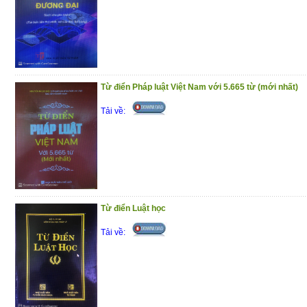
tham gia bảo vệ chủ quyền lãnh thổ, an nin
tình hình mới.
Trân trọng giới thiệu đến bạn đọc!
(29/10/2020)
Từ điển Pháp luật Việt Nam với 5.665 từ (mới nhất)
Tải về:
Từ điển Luật học
Tải về: