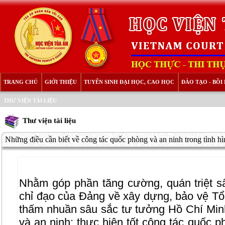
TRANG CHỦ
GIỚI THIỆU
TUYỂN SINH ĐẠI HỌC, CAO HỌC
ĐÀO TẠO - BỒ
THƯ VIỆN TÀI LIỆU
Thư viện tài liệu
Những điều cần biết về công tác quốc phòng và an ninh trong tình h
Nhằm góp phần tăng cường, quán triệt sâ
chỉ đạo của Đảng về xây dựng, bảo vệ Tổ 
thấm nhuần sâu sắc tư tưởng Hồ Chí Min
và an ninh; thực hiện tốt công tác quốc p