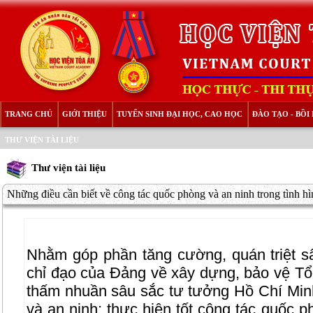
TRANG CHỦ
GIỚI THIỆU
TUYỂN SINH ĐẠI HỌC, CAO HỌC
ĐÀO TẠO - BỒ
THƯ VIỆN TÀI LIỆU
Thư viện tài liệu
Những điều cần biết về công tác quốc phòng và an ninh trong tình h
Nhằm góp phần tăng cường, quán triệt sâ
chỉ đạo của Đảng về xây dựng, bảo vệ Tổ 
thấm nhuần sâu sắc tư tưởng Hồ Chí Min
và an ninh; thực hiện tốt công tác quốc p