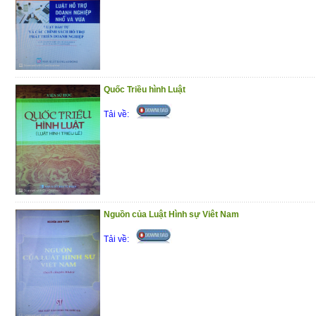
tham gia bảo vệ chủ quyền lãnh thổ, an nin
tình hình mới.
Trân trọng giới thiệu đến bạn đọc!
(29/10/2020)
Quốc Triều hình Luật
Tải về:
Nguồn của Luật Hình sự Viêt Nam
Tải về: