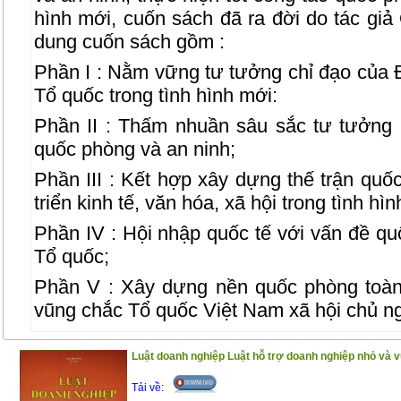
hình mới, cuốn sách đã ra đời do tác gi
dung cuốn sách gồm :
Phần I : Nằm vững tư tưởng chỉ đạo của 
Tổ quốc trong tình hình mới:
Phần II : Thấm nhuần sâu sắc tư tưởng
quốc phòng và an ninh;
Phần III : Kết hợp xây dựng thế trận quố
triển kinh tế, văn hóa, xã hội trong tình hì
Phần IV : Hội nhập quốc tế với vấn đề qu
Tổ quốc;
Phần V : Xây dựng nền quốc phòng toà
vũng chắc Tổ quốc Việt Nam xã hội chủ ng
Phần VI : Luật Quốc phòng – Luật An nin
Luật doanh nghiệp Luật hỗ trợ doanh nghiệp nhỏ và v
Phần VII : Biện pháp vận động quần ch
Tải về:
giua, giữ gìn trật tự, an toàn xã hội – T