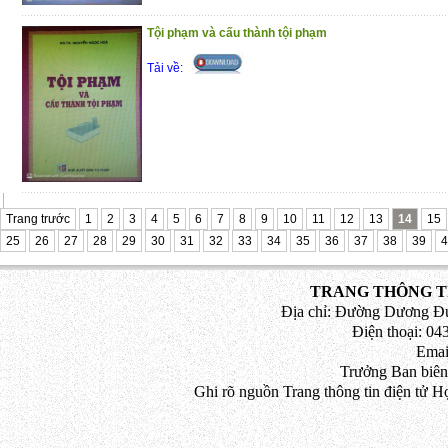
Tội phạm và cấu thành tội phạm
Tải về:
Trang trước
1
2
3
4
5
6
7
8
9
10
11
12
13
14
15
25
26
27
28
29
30
31
32
33
34
35
36
37
38
39
4
TRANG THÔNG TI
Địa chỉ: Đường Dương Đứ
Điện thoại: 043
Emai
Trưởng Ban biên
Ghi rõ nguồn Trang thông tin điện tử H