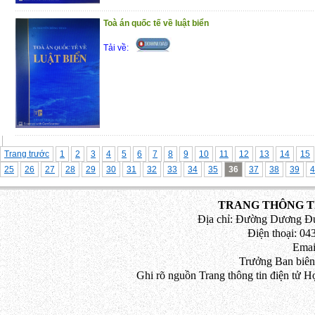
Toà án quốc tế về luật biển
Tải về:
Trang trước
1
2
3
4
5
6
7
8
9
10
11
12
13
14
15
25
26
27
28
29
30
31
32
33
34
35
36
37
38
39
4
TRANG THÔNG TI
Địa chỉ: Đường Dương Đứ
Điện thoại: 043
Emai
Trưởng Ban biên
Ghi rõ nguồn Trang thông tin điện tử H