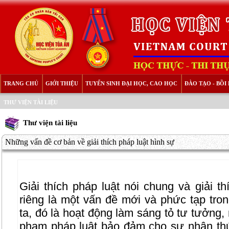
TRANG CHỦ
GIỚI THIỆU
TUYỂN SINH ĐẠI HỌC, CAO HỌC
ĐÀO TẠO - BỒ
THƯ VIỆN TÀI LIỆU
Thư viện tài liệu
Những vấn đề cơ bản về giải thích pháp luật hình sự
Giải thích pháp luật nói chung và giải th
riêng là một vấn đề mới và phức tạp tro
ta, đó là hoạt động làm sáng tỏ tư tưởng,
phạm pháp luật bảo đảm cho sự nhận thứ