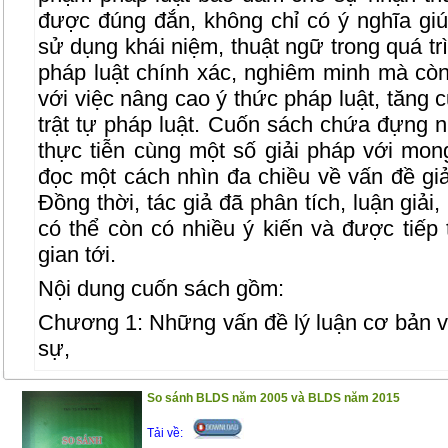
được đúng đắn, không chỉ có ý nghĩa giú
sử dụng khái niệm, thuật ngữ trong quá tr
pháp luật chính xác, nghiêm minh mà còn
với việc nâng cao ý thức pháp luật, tăng
trật tự pháp luật.
Cuốn sách chứa đựng nh
thực tiễn cùng một số giải pháp với m
đọc một cách nhìn đa chiều về vấn đề giả
Đồng thời, tác giả đã phân tích, luận giải
có thể còn có nhiều ý kiến và được tiếp 
gian tới.
Nội dung cuốn sách gồm:
Chương 1: Những vấn đề lý luận cơ bản về 
sự,
Chương 2: Thực trạng giải thích pháp luật
So sánh BLDS năm 2005 và BLDS năm 2015
Chương 3: Một số giải pháp tăng cường ch
Tải về:
thức pháp luật hình sự ở Việt Nam