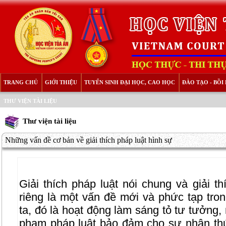
TRANG CHỦ
GIỚI THIỆU
TUYỂN SINH ĐẠI HỌC, CAO HỌC
ĐÀO TẠO - BỒ
THƯ VIỆN TÀI LIỆU
Thư viện tài liệu
Những vấn đề cơ bản về giải thích pháp luật hình sự
Giải thích pháp luật nói chung và giải th
riêng là một vấn đề mới và phức tạp tro
ta, đó là hoạt động làm sáng tỏ tư tưởng,
phạm pháp luật bảo đảm cho sự nhận thứ