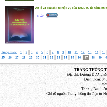
Án lệ và giải đáp nghiệp vụ của TANDTC từ năm 201
Tải về:
Trang trước
1
2
3
4
5
6
7
8
9
10
11
12
13
14
15
25
26
27
28
29
30
31
32
33
34
35
36
37
38
39
4
TRANG THÔNG TI
Địa chỉ: Đường Dương Đứ
Điện thoại: 043
Emai
Trưởng Ban biên
Ghi rõ nguồn Trang thông tin điện tử H