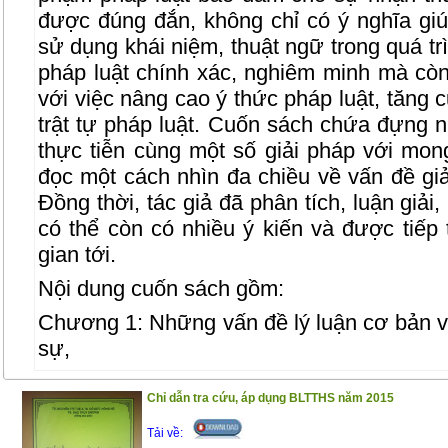
được đúng đắn, không chỉ có ý nghĩa giú
sử dụng khái niệm, thuật ngữ trong quá tr
pháp luật chính xác, nghiêm minh mà còn
với việc nâng cao ý thức pháp luật, tăng
trật tự pháp luật.
Cuốn sách chứa đựng nh
thực tiễn cùng một số giải pháp với m
đọc một cách nhìn đa chiều về vấn đề giả
Đồng thời, tác giả đã phân tích, luận giải
có thể còn có nhiều ý kiến và được tiếp 
gian tới.
Nội dung cuốn sách gồm:
Chương 1: Những vấn đề lý luận cơ bản về 
sự,
Chương 2: Thực trạng giải thích pháp luật
Chỉ dẫn tra cứu, áp dụng BLTTHS năm 2015
Chương 3: Một số giải pháp tăng cường ch
Tải về:
thức pháp luật hình sự ở Việt Nam