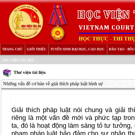
TRANG CHỦ
GIỚI THIỆU
TUYỂN SINH ĐẠI HỌC, CAO HỌC
ĐÀO TẠO - BỒ
THƯ VIỆN TÀI LIỆU
Thư viện tài liệu
Những vấn đề cơ bản về giải thích pháp luật hình sự
Giải thích pháp luật nói chung và giải th
riêng là một vấn đề mới và phức tạp tro
ta, đó là hoạt động làm sáng tỏ tư tưởng,
phạm pháp luật bảo đảm cho sự nhận thứ