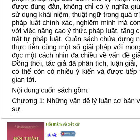
được đúng đắn, không chỉ có ý nghĩa giú
sử dụng khái niệm, thuật ngữ trong quá tr
pháp luật chính xác, nghiêm minh mà còn
với việc nâng cao ý thức pháp luật, tăng
trật tự pháp luật.
Cuốn sách chứa đựng nh
thực tiễn cùng một số giải pháp với m
đọc một cách nhìn đa chiều về vấn đề giả
Đồng thời, tác giả đã phân tích, luận giải
có thể còn có nhiều ý kiến và được tiếp 
gian tới.
Nội dung cuốn sách gồm:
Chương 1: Những vấn đề lý luận cơ bản về 
sự,
Chương 2: Thực trạng giải thích pháp luật
Hội thẩm và xét xử
Chương 3: Một số giải pháp tăng cường ch
Tải về:
thức pháp luật hình sự ở Việt Nam