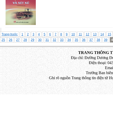
(2/12/2020)
Trang trước
1
2
3
4
5
6
7
8
9
10
11
12
13
14
15
25
26
27
28
29
30
31
32
33
34
35
36
37
38
39
4
TRANG THÔNG TI
Địa chỉ: Đường Dương Đứ
Điện thoại: 043
Emai
Trưởng Ban biên
Ghi rõ nguồn Trang thông tin điện tử H