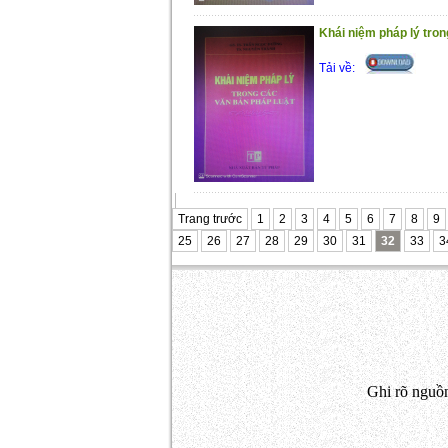
Khái niệm pháp lý tron
Tải về:
Trang trước
1
2
3
4
5
6
7
8
9
25
26
27
28
29
30
31
32
33
3
Ghi rõ nguồn