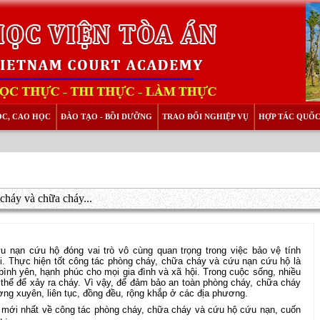
ỌC, CAO HỌC
ĐÀO TẠO - BỒI DƯỠNG
TRAO ĐỔI NGHIỆP VỤ
HỢP TÁC QUỐC
cháy và chữa cháy...
 nạn cứu hộ đóng vai trò vô cùng quan trọng trong việc bảo vệ tính
ội. Thực hiện tốt công tác phòng cháy, chữa cháy và cứu nạn cứu hộ là
bình yên, hạnh phúc cho mọi gia đình và xã hội. Trong cuộc sống, nhiều
có thể để xảy ra cháy. Vì vậy, để đảm bảo an toàn phòng cháy, chữa cháy
ờng xuyên, liên tục, đồng đều, rộng khắp ở các địa phương.
n mới nhất về công tác phòng cháy, chữa cháy và cứu hộ cứu nạn, cuốn