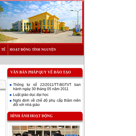
 TẾ
HOẠT ĐỘNG TÌNH NGUYỆN
VĂN BẢN PHÁP QUY VỀ ĐÀO TẠO
Thông tư số 22/2011/TT-BGTVT ban
hành ngày 30 tháng 05 năm 2011
Luật giáo dục đại học
Nghị định về chế độ phụ cấp thâm niên
đối với nhà giáo
HÌNH ẢNH HOẠT ĐỘNG