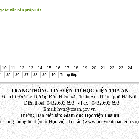
g các văn bản pháp luật
10
11
12
13
14
15
16
17
18
19
20
21
22
23
24
4
35
36
37
38
39
40
Trang tiếp
TRANG THÔNG TIN ĐIỆN TỬ HỌC VIỆN TÒA ÁN
Địa chỉ: Đường Dương Đức Hiền, xã Thuận An, Thành phố Hà Nội.
Điện thoại: 0432.693.693 - Fax : 0432.693.693
Email: hvta@toaan.gov.vn
Trưởng Ban biên tập:
Giám đốc Học viện Tòa án
 Trang thông tin điện tử Học viện Tòa án (www.hocvientoaan.edu.vn) 