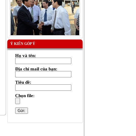
Ý KIẾN GÓP Ý
Họ và tên:
Địa chỉ mail của bạn:
Tiêu đề:
Chọn file: