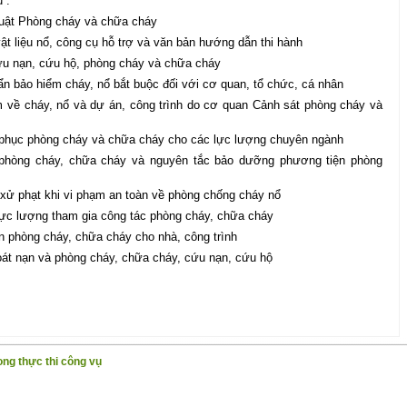
 :
Luật Phòng cháy và chữa cháy
vật liệu nổ, công cụ hỗ trợ và văn bản hướng dẫn thi hành
cứu nạn, cứu hộ, phòng cháy và chữa cháy
ẩn bảo hiểm cháy, nổ bắt buộc đối với cơ quan, tổ chức, cá nhân
về cháy, nổ và dự án, công trình do cơ quan Cảnh sát phòng cháy và
g phục phòng cháy và chữa cháy cho các lực lượng chuyên ngành
 phòng cháy, chữa cháy và nguyên tắc bảo dưỡng phương tiện phòng
c xử phạt khi vi phạm an toàn về phòng chống cháy nổ
lực lượng tham gia công tác phòng cháy, chữa cháy
n phòng cháy, chữa cháy cho nhà, công trình
hoát nạn và phòng cháy, chữa cháy, cứu nạn, cứu hộ
ng thực thi công vụ