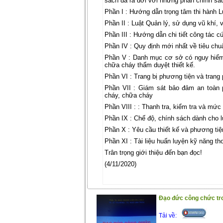
sách đã ra đời với những phần chính sau
Phần I : Hướng dẫn trọng tâm thi hành 
Phần II : Luật Quản lý, sử dụng vũ khí, 
Phần III : Hướng dẫn chi tiết công tác 
Phần IV : Quy định mới nhất về tiêu chu
Phần V : Danh mục cơ sở có nguy hiểm 
chữa cháy thẩm duyệt thiết kế.
Phần VI : Trang bị phương tiện và tran
Phần VII : Giám sát bảo đảm an toàn
cháy, chữa cháy
Phần VIII : : Thanh tra, kiểm tra và mứ
Phần IX : Chế độ, chính sách dành cho 
Phần X : Yêu cầu thiết kế và phương tiệ
Phần XI : Tài liệu huấn luyện kỹ năng t
Trân trọng giới thiệu đến bạn đọc!
(4/11/2020)
Đạo đức công chức tro
Tải về: