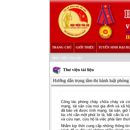
TRANG CHỦ
GIỚI THIỆU
TUYỂN SINH ĐẠI H
THƯ VIỆN TÀI LIỆU
Thư viện tài liệu
Hướng dẫn trọng tâm thi hành luật phòng 
Công tác phòng cháy chữa cháy và cứu
mạng, tài sản của mọi gia đình và xã h
đã bảo vệ được tính mạng, tài sản, giữ 
lúc chỉ cần một phút lơ là, bất cẩn là 
và cứu nạn, cứu hộ là việc phải làm thư
Nhằm kịp thời cung cấp những thông ti