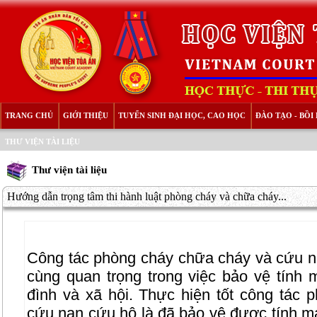
TRANG CHỦ
GIỚI THIỆU
TUYỂN SINH ĐẠI HỌC, CAO HỌC
ĐÀO TẠO - BỒ
THƯ VIỆN TÀI LIỆU
Thư viện tài liệu
Hướng dẫn trọng tâm thi hành luật phòng cháy và chữa cháy...
Công tác phòng cháy chữa cháy và cứu nạ
cùng quan trọng trong việc bảo vệ tính 
đình và xã hội. Thực hiện tốt công tác 
cứu nạn cứu hộ là đã bảo vệ được tính mạn