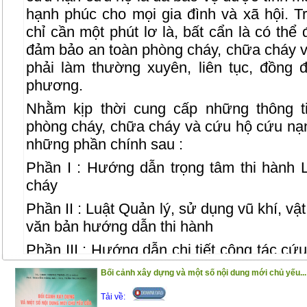
hạnh phúc cho mọi gia đình và xã hội. T
chỉ cần một phút lơ là, bất cẩn là có thể 
đảm bảo an toàn phòng cháy, chữa cháy v
phải làm thường xuyên, liên tục, đồng 
phương.
Nhằm kịp thời cung cấp những thông t
phòng cháy, chữa cháy và cứu hộ cứu nạn
những phần chính sau :
Phần I : Hướng dẫn trọng tâm thi hành
cháy
Phần II : Luật Quản lý, sử dụng vũ khí, vật
văn bản hướng dẫn thi hành
Phần III : Hướng dẫn chi tiết công tác cứ
và chữa cháy
Bối cảnh xây dựng và một số nội dung mới chủ yếu...
Phần IV : Quy định mới nhất về tiêu chu
Tải về: