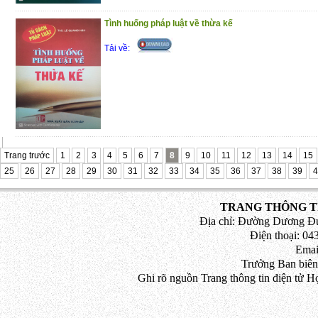
chữa cháy, cứu nạn, cứu hộ
Trân trọng giới thiệu đến bạn đọc!
Tình huống pháp luật về thừa kế
(4/11/2020)
Tải về:
Trang trước
1
2
3
4
5
6
7
8
9
10
11
12
13
14
15
25
26
27
28
29
30
31
32
33
34
35
36
37
38
39
4
TRANG THÔNG TI
Địa chỉ: Đường Dương Đứ
Điện thoại: 043
Emai
Trưởng Ban biên
Ghi rõ nguồn Trang thông tin điện tử H