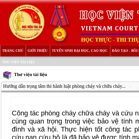
TRANG CHỦ
GIỚI THIỆU
TUYỂN SINH ĐẠI HỌC, CAO HỌC
ĐÀO TẠO - BỒ
THƯ VIỆN TÀI LIỆU
Thư viện tài liệu
Hướng dẫn trọng tâm thi hành luật phòng cháy và chữa cháy...
Công tác phòng cháy chữa cháy và cứu nạ
cùng quan trọng trong việc bảo vệ tính 
đình và xã hội. Thực hiện tốt công tác 
cứu nạn cứu hộ là đã bảo vệ được tính mạn