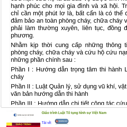
hạnh phúc cho mọi gia đình và xã hội. T
chỉ cần một phút lơ là, bất cẩn là có thể 
đảm bảo an toàn phòng cháy, chữa cháy v
phải làm thường xuyên, liên tục, đồng 
phương.
Nhằm kịp thời cung cấp những thông t
phòng cháy, chữa cháy và cứu hộ cứu nạn
những phần chính sau :
Phần I : Hướng dẫn trọng tâm thi hành
cháy
Phần II : Luật Quản lý, sử dụng vũ khí, vật
văn bản hướng dẫn thi hành
Phần III : Hướng dẫn chi tiết công tác cứ
và chữa cháy
Giáo trình Luật Tố tụng hình sự Việt Nam
Phần IV : Quy định mới nhất về tiêu chu
Tải về: