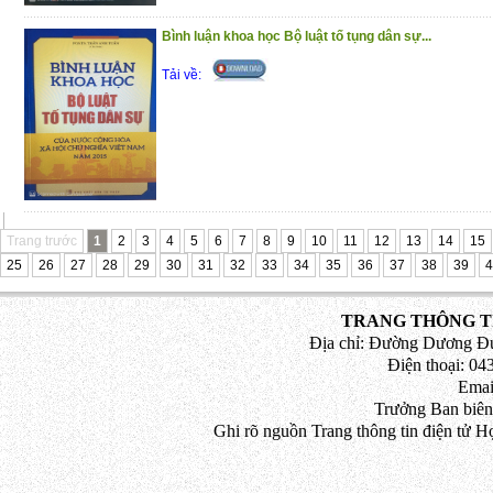
chữa cháy, cứu nạn, cứu hộ
Trân trọng giới thiệu đến bạn đọc!
Bình luận khoa học Bộ luật tố tụng dân sự...
(4/11/2020)
Tải về:
Trang trước
1
2
3
4
5
6
7
8
9
10
11
12
13
14
15
25
26
27
28
29
30
31
32
33
34
35
36
37
38
39
4
TRANG THÔNG TI
Địa chỉ: Đường Dương Đứ
Điện thoại: 043
Emai
Trưởng Ban biên
Ghi rõ nguồn Trang thông tin điện tử H