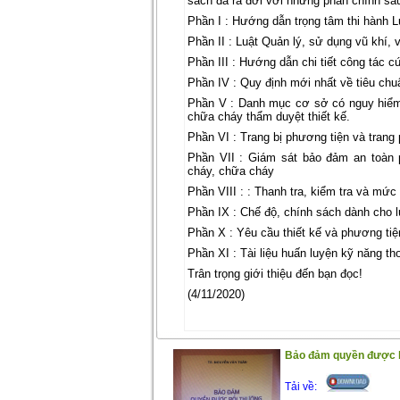
sách đã ra đời với những phần chính sau
Phần I : Hướng dẫn trọng tâm thi hành 
Phần II : Luật Quản lý, sử dụng vũ khí, 
Phần III : Hướng dẫn chi tiết công tác 
Phần IV : Quy định mới nhất về tiêu chu
Phần V : Danh mục cơ sở có nguy hiểm 
chữa cháy thẩm duyệt thiết kế.
Phần VI : Trang bị phương tiện và tran
Phần VII : Giám sát bảo đảm an toàn
cháy, chữa cháy
Phần VIII : : Thanh tra, kiểm tra và mứ
Phần IX : Chế độ, chính sách dành cho 
Phần X : Yêu cầu thiết kế và phương tiệ
Phần XI : Tài liệu huấn luyện kỹ năng t
Trân trọng giới thiệu đến bạn đọc!
(4/11/2020)
Bảo đảm quyền được bồ
Tải về: