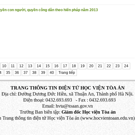
yền con người, quyền công dân theo hiến pháp năm 2013
10
11
12
13
14
15
16
17
18
19
20
21
22
23
24
4
35
36
37
38
39
40
Trang tiếp
TRANG THÔNG TIN ĐIỆN TỬ HỌC VIỆN TÒA ÁN
Địa chỉ: Đường Dương Đức Hiền, xã Thuận An, Thành phố Hà Nội.
Điện thoại: 0432.693.693 - Fax : 0432.693.693
Email: hvta@toaan.gov.vn
Trưởng Ban biên tập:
Giám đốc Học viện Tòa án
 Trang thông tin điện tử Học viện Tòa án (www.hocvientoaan.edu.vn) 