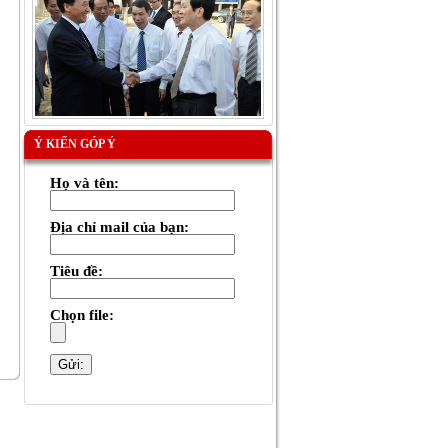
Ý KIẾN GÓP Ý
Họ và tên:
Địa chỉ mail của bạn:
Tiêu đề:
Chọn file: