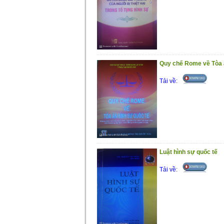
Quy chế Rome về Tòa á
Tải về:
Luật hình sự quốc tế
Tải về: