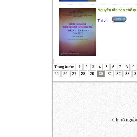
Nguyên tắc hạn chế qu
Tải về:
Trang trước
1
2
3
4
5
6
7
8
9
25
26
27
28
29
30
31
32
33
3
Ghi rõ nguồn