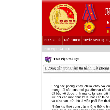
TRANG CHỦ
GIỚI THIỆU
TUYỂN SINH ĐẠI H
THƯ VIỆN TÀI LIỆU
Thư viện tài liệu
Hướng dẫn trọng tâm thi hành luật phòng 
Công tác phòng cháy chữa cháy và cứu
mạng, tài sản của mọi gia đình và xã h
đã bảo vệ được tính mạng, tài sản, giữ 
lúc chỉ cần một phút lơ là, bất cẩn là 
và cứu nạn, cứu hộ là việc phải làm thư
Nhằm kịp thời cung cấp những thông ti