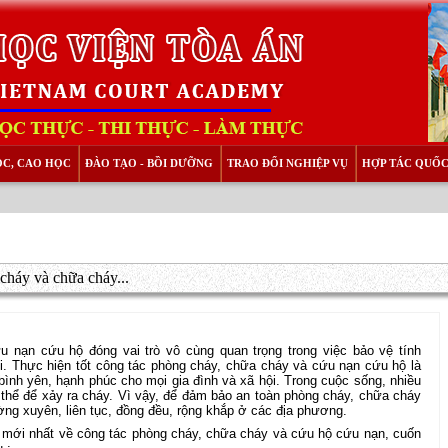
ỌC, CAO HỌC
ĐÀO TẠO - BỒI DƯỠNG
TRAO ĐỔI NGHIỆP VỤ
HỢP TÁC QUỐC
cháy và chữa cháy...
 nạn cứu hộ đóng vai trò vô cùng quan trọng trong việc bảo vệ tính
ội. Thực hiện tốt công tác phòng cháy, chữa cháy và cứu nạn cứu hộ là
bình yên, hạnh phúc cho mọi gia đình và xã hội. Trong cuộc sống, nhiều
có thể để xảy ra cháy. Vì vậy, để đảm bảo an toàn phòng cháy, chữa cháy
ờng xuyên, liên tục, đồng đều, rộng khắp ở các địa phương.
n mới nhất về công tác phòng cháy, chữa cháy và cứu hộ cứu nạn, cuốn