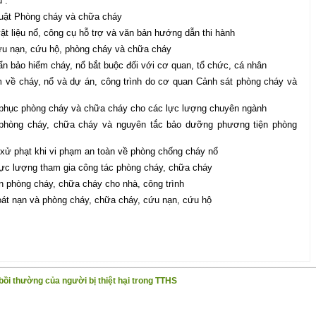
 :
Luật Phòng cháy và chữa cháy
vật liệu nổ, công cụ hỗ trợ và văn bản hướng dẫn thi hành
cứu nạn, cứu hộ, phòng cháy và chữa cháy
ẩn bảo hiểm cháy, nổ bắt buộc đối với cơ quan, tổ chức, cá nhân
về cháy, nổ và dự án, công trình do cơ quan Cảnh sát phòng cháy và
g phục phòng cháy và chữa cháy cho các lực lượng chuyên ngành
 phòng cháy, chữa cháy và nguyên tắc bảo dưỡng phương tiện phòng
c xử phạt khi vi phạm an toàn về phòng chống cháy nổ
lực lượng tham gia công tác phòng cháy, chữa cháy
n phòng cháy, chữa cháy cho nhà, công trình
hoát nạn và phòng cháy, chữa cháy, cứu nạn, cứu hộ
i thường của người bị thiệt hại trong TTHS