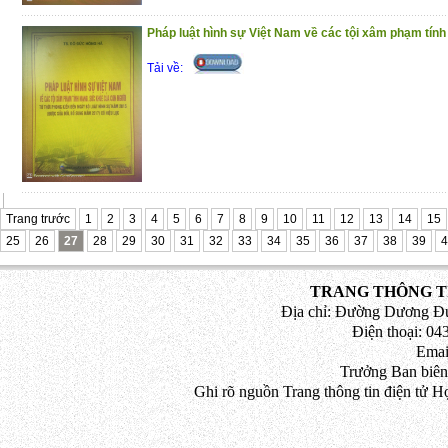
Pháp luật hình sự Việt Nam về các tội xâm phạm tính
Tải về:
Trang trước
1
2
3
4
5
6
7
8
9
10
11
12
13
14
15
25
26
27
28
29
30
31
32
33
34
35
36
37
38
39
4
TRANG THÔNG TI
Địa chỉ: Đường Dương Đứ
Điện thoại: 043
Emai
Trưởng Ban biên
Ghi rõ nguồn Trang thông tin điện tử H