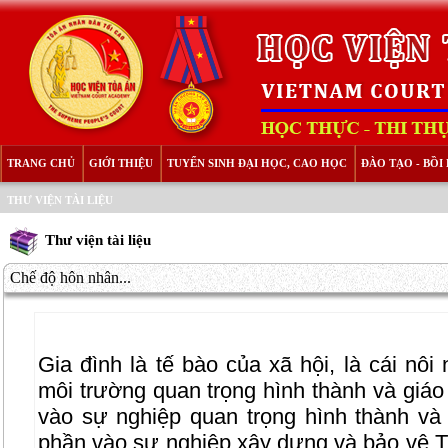
TRANG CHỦ
GIỚI THIỆU
TUYỂN SINH ĐẠI HỌC, CAO HỌC
ĐÀO TẠO - BỒ
THƯ VIỆN TÀI LIỆU
Thư viện tài liệu
Chế độ hôn nhân...
Gia đình là tế bào của xã hội, là cái nôi
môi trường quan trọng hình thành và giá
vào sự nghiệp quan trọng hình thành và
phần vào sự nghiệp xây dựng và bảo vệ Tổ 