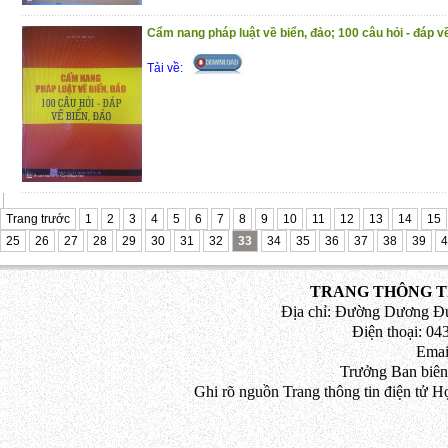
Cẩm nang pháp luật về biển, đảo; 100 câu hỏi - đáp v
Tải về:
Trang trước
1
2
3
4
5
6
7
8
9
10
11
12
13
14
15
25
26
27
28
29
30
31
32
33
34
35
36
37
38
39
4
TRANG THÔNG TI
Địa chỉ: Đường Dương Đứ
Điện thoại: 043
Emai
Trưởng Ban biên
Ghi rõ nguồn Trang thông tin điện tử H