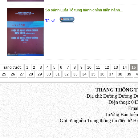
So sánh Luật Tố tụng hành chính hiện hành...
Tải về:
Trang trước
1
2
3
4
5
6
7
8
9
10
11
12
13
14
15
25
26
27
28
29
30
31
32
33
34
35
36
37
38
39
4
TRANG THÔNG TI
Địa chỉ: Đường Dương Đứ
Điện thoại: 043
Emai
Trưởng Ban biên
Ghi rõ nguồn Trang thông tin điện tử H