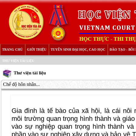
TRANG CHỦ
GIỚI THIỆU
TUYỂN SINH ĐẠI HỌC, CAO HỌC
ĐÀO TẠO - BỒ
THƯ VIỆN TÀI LIỆU
Thư viện tài liệu
Chế độ hôn nhân...
Gia đình là tế bào của xã hội, là cái nôi
môi trường quan trọng hình thành và giá
vào sự nghiệp quan trọng hình thành và
phần vào sự nghiệp xây dựng và bảo vệ Tổ 