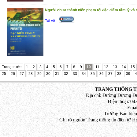
Người chưa thành niên phạm tội đặc điểm tâm lý và 
Tải về:
Trang trước
1
2
3
4
5
6
7
8
9
10
11
12
13
14
15
25
26
27
28
29
30
31
32
33
34
35
36
37
38
39
4
TRANG THÔNG TI
Địa chỉ: Đường Dương Đứ
Điện thoại: 043
Emai
Trưởng Ban biên
Ghi rõ nguồn Trang thông tin điện tử H