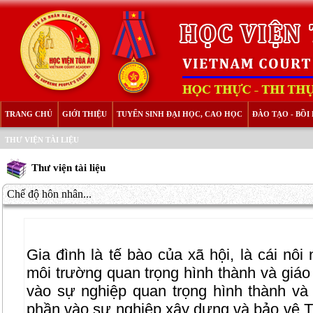
TRANG CHỦ
GIỚI THIỆU
TUYỂN SINH ĐẠI HỌC, CAO HỌC
ĐÀO TẠO - BỒ
THƯ VIỆN TÀI LIỆU
Thư viện tài liệu
Chế độ hôn nhân...
Gia đình là tế bào của xã hội, là cái nôi
môi trường quan trọng hình thành và giá
vào sự nghiệp quan trọng hình thành và
phần vào sự nghiệp xây dựng và bảo vệ Tổ 