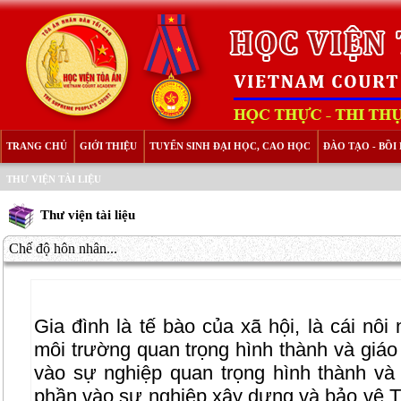
TRANG CHỦ
GIỚI THIỆU
TUYỂN SINH ĐẠI HỌC, CAO HỌC
ĐÀO TẠO - BỒ
THƯ VIỆN TÀI LIỆU
Thư viện tài liệu
Chế độ hôn nhân...
Gia đình là tế bào của xã hội, là cái nôi
môi trường quan trọng hình thành và giá
vào sự nghiệp quan trọng hình thành và
phần vào sự nghiệp xây dựng và bảo vệ Tổ 