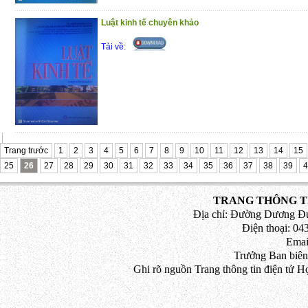
Luật kinh tế chuyên khảo
Tải về:
Trang trước
1
2
3
4
5
6
7
8
9
10
11
12
13
14
15
25
26
27
28
29
30
31
32
33
34
35
36
37
38
39
4
TRANG THÔNG TI
Địa chỉ: Đường Dương Đứ
Điện thoại: 043
Emai
Trưởng Ban biên
Ghi rõ nguồn Trang thông tin điện tử H