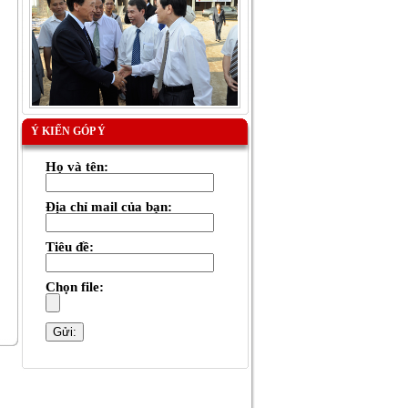
Ý KIẾN GÓP Ý
Họ và tên:
Địa chỉ mail của bạn:
Tiêu đề:
Chọn file: