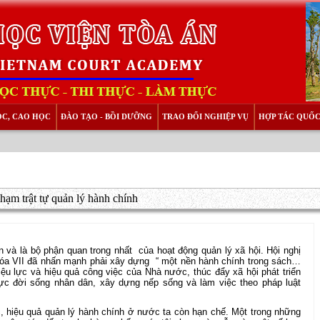
ỌC, CAO HỌC
ĐÀO TẠO - BỒI DƯỠNG
TRAO ĐỔI NGHIỆP VỤ
HỢP TÁC QUỐC
hạm trật tự quản lý hành chính
 và là bộ phận quan trong nhất
của hoạt động quản lý xã hội. Hội nghị
óa VII đã nhấn mạnh phải xây dựng
“ một nền hành chính trong sách…
ệu lực và hiệu quả công việc của Nhà nước, thúc đẩy xã hội phát triển
ực đời sống nhân dân, xây dựng nếp sống và làm việc theo pháp luật
ực, hiệu quả quản lý hành chính ở nước ta còn hạn chế. Một trong những