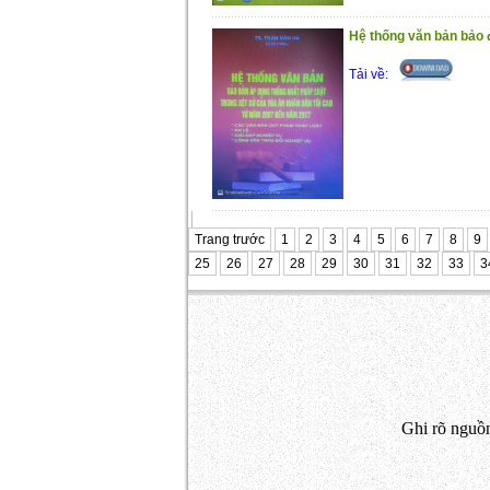
Hệ thống văn bản bảo đ
Tải về:
Trang trước
1
2
3
4
5
6
7
8
9
25
26
27
28
29
30
31
32
33
3
Ghi rõ nguồn