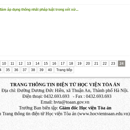
ảm áp dụng thống nhất pháp luật trong xét xử...
10
11
12
13
14
15
16
17
18
19
20
21
22
23
24
4
35
36
37
38
39
40
Trang tiếp
TRANG THÔNG TIN ĐIỆN TỬ HỌC VIỆN TÒA ÁN
Địa chỉ: Đường Dương Đức Hiền, xã Thuận An, Thành phố Hà Nội.
Điện thoại: 0432.693.693 - Fax : 0432.693.693
Email: hvta@toaan.gov.vn
Trưởng Ban biên tập:
Giám đốc Học viện Tòa án
 Trang thông tin điện tử Học viện Tòa án (www.hocvientoaan.edu.vn) 