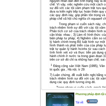
nguyên nhân dẫn đến tình trạng này là d
chế. Vì vậy, việc nghiên cứu một cách c
sự đối với các tội xâm phạm trật tựu quả
đưa ra kiến nghị tiếp tục hoàn thiện qu
các quy định này, góp phần tôn trọng và
pháp chế xã hội chủ nghĩa ch oquaanf c
Trong phạm vi cuốn sách này, ch
trách nhiệm hình sự đối với các tội xâm
Phân tích cơ sở của trách nhiệm hình sự
cận khác nhau ; 3) Làm rõ hình thức của
biện pháp tư pháp; 4) Nghiêm cấm so sá
lý hành chính trong Bộ luật hình sự một 
hình thành và phát triển của của pháp 
trật tự quản lý hành hcinhs từ sau các
tình hình xét xử và thực tiễn pá dụng 
hành chính ở nước ta trong gian đoạn 1
trên cơ sở đó chỉ ra những hạn chế, sai
1
Đảng cộng sản Việt Nam (1995), Văn k
trị quốc gia , Hà nội, tr 29.
7) Luận chứng, đề xuất kiến nghị bằng v
trách nhiệm hình sự đối với các tội xâ
dụng các quy định tương ứng đó.
Trong phạm vi cuốn sách, ngoài lờ
02 phụ lục:
Phương pháp định tội d
Chương 1: Những vấn đề lý luận v
chính.
Tải về:
Chương 2: Quy định của pháp luật h