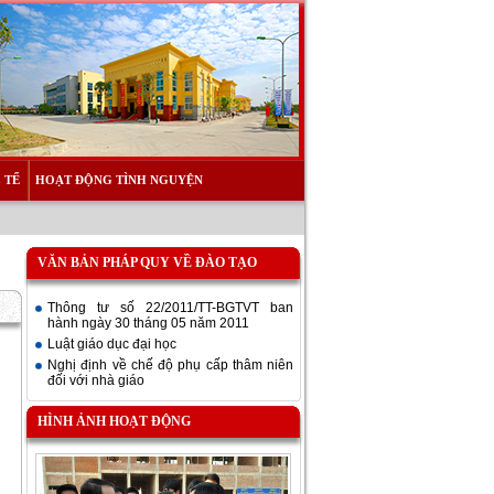
 TẾ
HOẠT ĐỘNG TÌNH NGUYỆN
VĂN BẢN PHÁP QUY VỀ ĐÀO TẠO
Thông tư số 22/2011/TT-BGTVT ban
hành ngày 30 tháng 05 năm 2011
Luật giáo dục đại học
Nghị định về chế độ phụ cấp thâm niên
đối với nhà giáo
HÌNH ẢNH HOẠT ĐỘNG