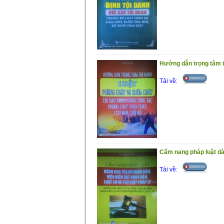
tự quản lý hành chính và thực tiễn áp dụ
Chương 3: Yêu cầu tiếp tục hoàn thi
xâm phạm trật tự quản lý hành chính
và
Phụ lục 1: Thống kê khảo sát 200
2008-2017).
Phụ lục 2: Bộ luật hình sự năm 2015
Hướng dẫn trọng tâm t
Cuốn sách này là tài liệu tham khả
sở đào tạo chuyên ngành luật học,
nhữ
Tải về:
góp phần xửa lsy công minh, kịp thời mọ
tội; bảo vệ công lý, bảo vệ quyền con 
của Nhà nước, quyền và lợi ích hơp ph
không có lợi cho bị can, bị cáo.
Mặc dù đã rất cố gắng trong quá tr
tôi mong nhận được những ý kiến đóng 
Trân trọng giới thiệu cùng bạn
Cẩm nang pháp luật dàn
Tải về: