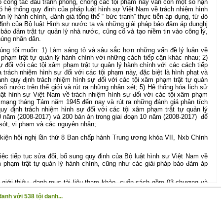
o công tác đấu tranh phòng, chống các tội phạm này vẫn còn một số hạn
ó hệ thống quy định của pháp luật hình sự Việt Nam về trách nhiệm hình
n lý hành chính, đánh giá tổng thể “ bức tranh” thực tiễn áp dụng, từ đó
y định của Bộ luật Hình sự nước ta và những giải pháp bảo đảm áp dunghj
 bảo đảm trật tự quản lý nhà nước, củng cố và tạo niềm tin vào công lý,
húng nhân dân.
úng tôi muốn: 1) Làm sáng tỏ và sâu sắc hơn những vấn đề lý luận về
 phạm trật tự quản lý hành chính với những cách tiếp cận khác nhau; 2)
 đối với các tội xâm phạm trật tự quản lý hành chính với các cách tiếp
 trách nhiệm hình sự đối với các tội phạm này, đặc biệt là hình phạt và
nh quy định trách nhiệm hình sự đối với các tội xâm phạm trật tự quản
số nước trên thế giới và rút ra những nhận xét; 5) Hệ thống hóa lịch sử
luật hình sự Việt Nam về trách nhiệm hình sự đối với các tội xâm phạm
h mạng tháng Tám năm 1945 đến nay và rút ra những đánh giá phân tích
quy định trách nhiệm hình sự đối với các tội xâm phạm trật tự quản lý
0 năm (2008-2017) và 200 bản án trong giai đoạn 10 năm (2008-2017)
để
 sót, vi phạm và các nguyên nhân;
iện hội nghị lần thứ 8 Ban chấp hành Trung ương khóa VII, Nxb Chính
iệc tiếp tục sửa đổi, bổ sung quy định của Bộ luật hình sự Việt Nam về
m phạm trật tự quản lý hành chính, cũng như các giải pháp bảo đảm áp
i giới thiệu, danh mục tài liệu tham khảo, cuốn sách gồm 03 chương và
anh với 538 tội danh...
ề trách nhiệm hình sự đối với các tội xâm phạm trật tự quản lý hành
ình sự Việt Nam về trách nhiệm hình sự đối với các tội xâm phạm trật