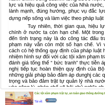
lực và hiệu quả công việc của Nhà nước, t
lành mạnh, đúng hướng, phục vụ đắc lự
dựng nếp sống và làm việc theo pháp luật 
Tuy nhiên, thời gian qua, hiệu l
chính ở nước ta còn hạn chế. Một tron
đến tình trạng này là do công tác đấu t
phạm này vẫn còn một số hạn chế. Vì v
cách có hệ thống quy định của pháp luật 
nhiệm hình sự đối với các tội xâm phạm tr
đánh giá tổng thể “ bức tranh” thực tiễn 
nghị tiếp tục hoàn thiện quy định của B
những giải pháp bảo đảm áp dunghj các q
trọng và bảo đảm trật tự quản lý nhà nước
vào công lý, pháp chế xã hội chủ nghĩa c
Các tội xâm phạm trật tự, an toàn giao thông đường 
Trong phạm vi cuốn sách này, chúng
và sâu sắc hơn những vấn đề lý luận về tr
Tải về: